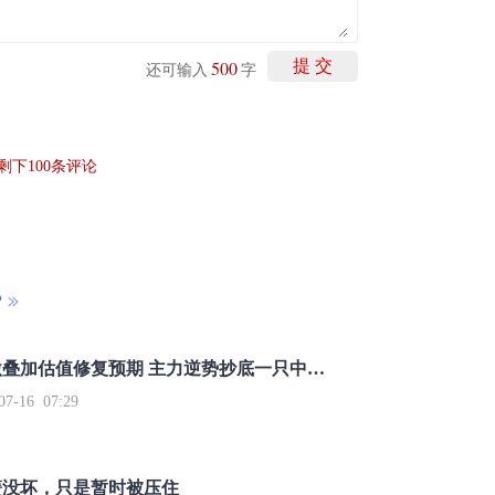
500
提 交
还可输入
字
剩下
100
条评论
P
重磅利好刺激叠加估值修复预期 主力逆势抄底一只中药龙头股
16 07:29
簧没坏，只是暂时被压住