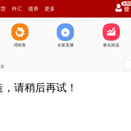
期货
外汇
债券
更多
理财客
名家直播
量化精选
正文
造，请稍后再试！