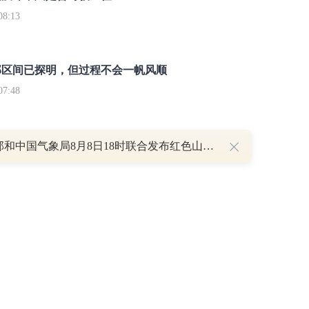
8:13
部区间已探明，但过程不会一帆风顺
7:48
水利部和中国气象局8月8日18时联合发布红色山洪灾害气象预警
讯网无关。和讯网站对文中陈述、观点判断保持中立，不对所包含内容的准确性、可靠
仅作参考，并请自行承担全部责任。
和讯恭候您的意见
-
联系我们
-
关于我们
-
广告服务