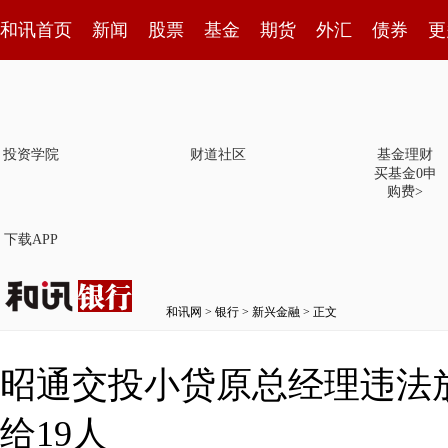
和讯首页
新闻
股票
基金
期货
外汇
债券
更
投资学院
财道社区
基金理财
买基金0申
购费>
下载APP
和讯网
>
银行
>
新兴金融
> 正文
昭通交投小贷原总经理违法放
给19人