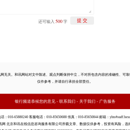
500
提 交
还可输入
字
讯网无关。和讯网站对文中陈述、观点判断保持中立，不对所包含内容的准确性、可靠
仅作参考，并请自行承担全部责任。
银行频道恭候您的意见
-
联系我们
-
关于我们
-
广告服务
-65880240 客服电话：010-85650688 传真：010-85650844 邮箱：yhts#staff.he
讯网 北京和讯在线信息咨询服务有限公司所载文章、数据仅供参考，投资有风险，选