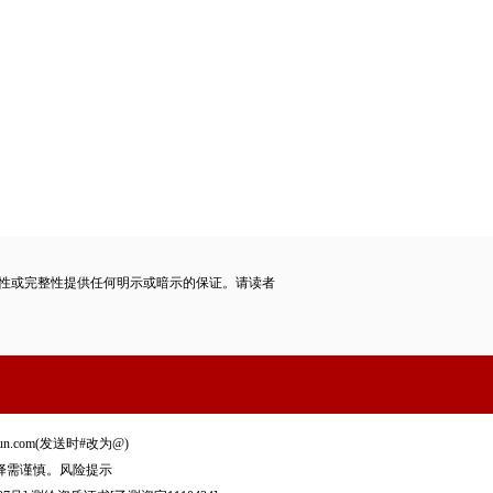
性或完整性提供任何明示或暗示的保证。请读者
xun.com(发送时#改为@)
择需谨慎。
风险提示