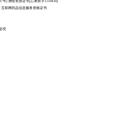
7号]
测绘资质证书[乙测资字1110434]
]
互联网药品信息服务资格证书
制必究