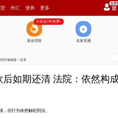
期货
外汇
债券
更多
买基金0申购费>
基金理财
名家直播
银行行业动态
> 正文
款后如期还清 法院：依然构
清，但行为依然触犯刑法。