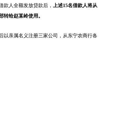
借款人全额发放贷款后，
上述15名借款人将从
全部转给赵某岭使用。
以亲属名义注册三家公司，从东宁农商行各
人之一）在东宁农商行的借款过程中，因存在
录，致使张某生活受到一定影响。
行贷款10160万元供自己使用，但除以张某
，其余
贷款本息赵某岭均如期还清，未给东宁
取得银行贷款且情节严重，构成骗取贷款