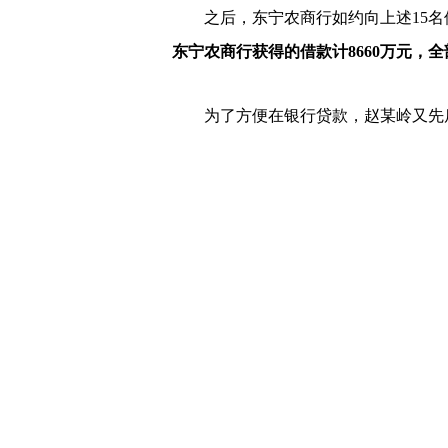
之后，东宁农商行如约向上述15名
东宁农商行获得的借款计8660万元，
为了方便在银行贷款，赵某岭又先后
贷款1500万元供自己使用。
判决书显示，赵某岭使用张某（15
逾期付息问题，被计入了张某的征信记
综上，被告人赵某岭共计骗取东宁农商
名义所贷款赵某岭存在逾期付息情形外
农商行造成损失。
法院认为，被告人赵某岭以欺骗手段