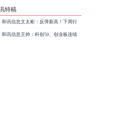
讯特稿
和讯信息文太彬：反弹新高！下周行
情怎么走？
和讯信息王帅：科创50、创业板连续
反弹之后，重要防守线已出现
和讯信息贾善峰：3900点警钟敲响，
主力正在暗中布局！
和讯信息李国培：大盘和大科技是反
转？还是反弹？
和讯信息余兴栋：重回3900，下周稳
了吗？
和讯信息齐俊强：缩量涨还会涨！
和讯信息王钊：下周关注这个补涨机
会
和讯信息胡云龙：调整，什么时候来
中际旭创大跳水！光模块信仰崩塌