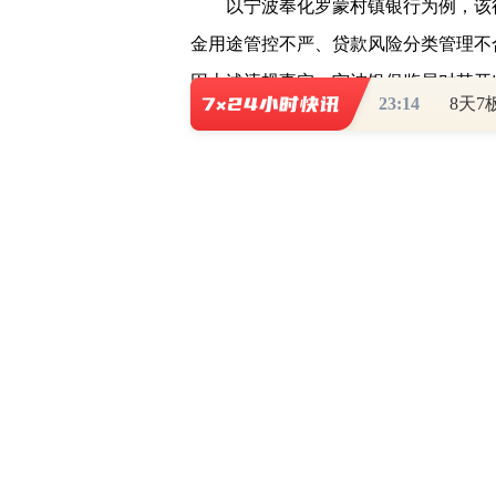
以宁波奉化罗蒙村镇银行为例，该行
金用途管控不严、贷款风险分类管理不
因上述违规事实，宁波银保监局对其开
23:14
地产贷款业务管理不规范，向环保不达
调查审查不严、贷款资金用途管控不严
元。
值得一提的是，除前述行业中惯常出
的贷款问题还包括信贷资金被主要股东
款等。以昆明五华长江村镇银行为例，
股东违规套取，违规办理借名贷款等五
州白云民泰村镇银行、襄汾万都村镇银
发放贷款或发放跨经营区域贷款。