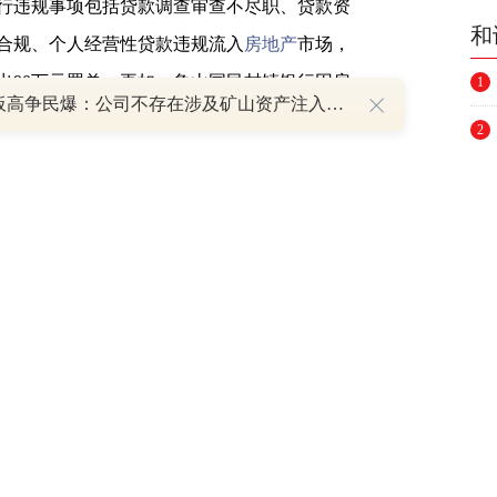
违规事项包括贷款调查审查不尽职、贷款资
和
合规、个人经营性贷款违规流入
房地产
市场，
出90万元罚单。再如，象山国民村镇银行因房
1
8天7板高争民爆：公司不存在涉及矿山资产注入和重大资产重组的具体计划
标企业发放贷款，关联交易管理不规范、贷款
2
、贷款风险分类管理不合规，共计被罚款200万
3
4
现的信贷违规问题外，部分村镇银行所涉及
5
违规套取、发放借名贷款、跨经营区域发放贷
6
该行因贷款管理严重不审慎、信贷资金被主要
7
项违规事由被云南银保监局罚款170万元。而广
行所涉及的罚单中均包含向非经营区域借款人
8
9