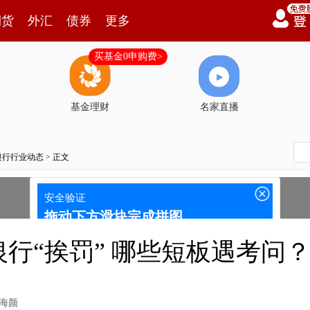
期货
外汇
债券
更多
买基金0申购费>
基金理财
名家直播
银行行业动态
> 正文
行“挨罚” 哪些短板遇考问
海颜