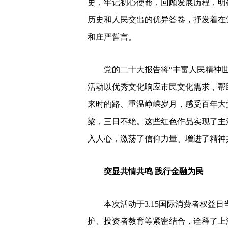
航”“人民·江山”“希望的田野”“复兴中
海岸弦乐四重奏”组合悦耳的提琴演奏
史，牢记初心使命，回顾发展历程，明
历史和人民交出的优异答卷，抒发着在
和庄严誓言。
党的二十大报告将“丰富人民精神世
活动以优秀文化响应市民文化需求，帮
来时的路、重温峥嵘岁月，感受百年大
梁，三日不绝。这些红色作品实现了主
入人心，激荡了信仰力量、增进了精神
突显共情共鸣 践行金融为民