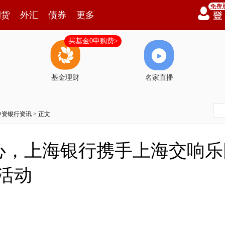
期货
外汇
债券
更多
买基金0申购费>
基金理财
名家直播
中资银行资讯
> 正文
心，上海银行携手上海交响乐
活动