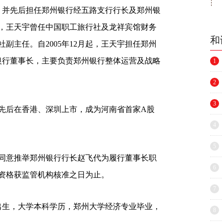
，并先后担任郑州银行经五路支行行长及郑州银
，王天宇曾任中国职工旅行社及龙祥宾馆财务
和
副主任。自2005年12月起，王天宇担任郑州
州银行董事长，主要负责郑州银行整体运营及战略
1
2
3
后在香港、深圳上市，成为河南省首家A股
4
5
意推举郑州银行行长赵飞代为履行董事长职
6
资格获监管机构核准之日为止。
7
出生，大学本科学历，郑州大学经济专业毕业，
8