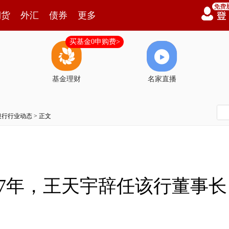
期货
外汇
债券
更多
买基金0申购费>
基金理财
名家直播
银行行业动态
> 正文
27年，王天宇辞任该行董事