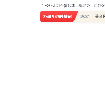
公积金组合贷款线上就能办！江苏银行
凝聚一心 齐心共建 ——齐商银行
16:57
受台
财道头条
财经热点尽在和讯财经AP
秦蠡论股专栏 07-
【日报】弹
脱水君 07-15 0
【日报】底
脱水君 07-14 0