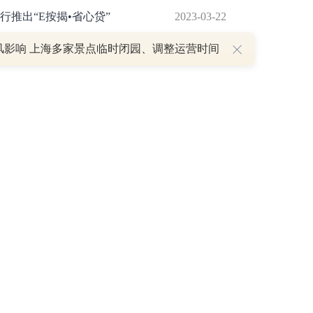
推出“E按揭•省心贷”
2023-03-22
开展党群共建主题活动
2023-03-22
风影响 上海多家景点临时闭园、调整运营时间
P
重磅利好刺激叠加估值修复预期 主力逆势抄底一只中药龙头股
16 07:29
簧没坏，只是暂时被压住
8:13
部区间已探明，但过程不会一帆风顺
7:48