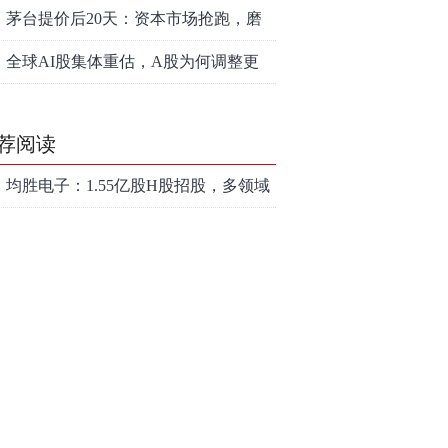
爱”
茅台提价后20天：资本市场抢跑，磨
底属于现实
全球AI股集体重估，A股为何调整更
深，却率先反弹？
荐阅读
均胜电子：1.55亿股H股招股，多领域
发展势头好