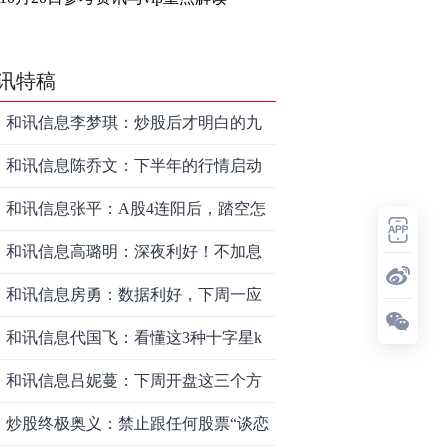
讯特稿
和讯信息李梦琪：炒股后才明白的九
个人生道理
和讯信息陈乔文：下半年的行情启动
了
和讯信息张平：A股4连阳后，踏空怎
么办？结构性回补！
和讯信息高璐明：深夜利好！不加息
了？周一还能涨吗？
和讯信息房勇：数据利好，下周一应
对方案
和讯信息代国飞：看懂这3种十字星k
线形态
和讯信息吕妮蔓：下周开盘这三个方
向，还有仓位的朋友一定要拿稳了
炒股终极奥义：禁止跟任何股票“谈恋