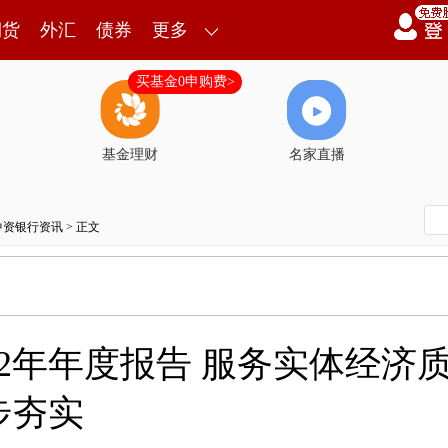
期货
外汇
债券
更多
买基金0申购费>
基金理财
名家直播
中资银行资讯
> 正文
22年年度报告 服务实体经济
步夯实