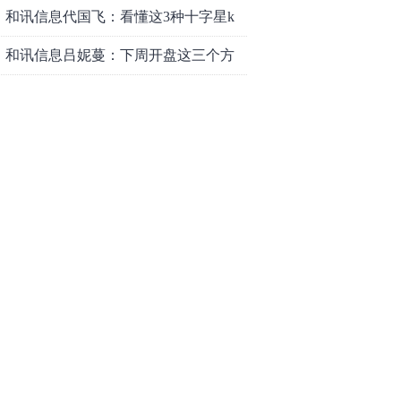
对方案
和讯信息代国飞：看懂这3种十字星k
线形态
和讯信息吕妮蔓：下周开盘这三个方
向，还有仓位的朋友一定要拿稳了