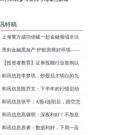
讯特稿
上海警方成功侦破一起金融领域非法
代理维权敲诈勒索案件
亮剑金融黑灰产 护航营商好环境——
上海普陀严打“代理维权”敲诈犯罪、筑
【投资者教育】证券投顾行业首例以
牢金融法治屏障
敲诈勒索罪定罪的非法代理维权案二
和讯信息李梦琪：炒股后才明白的九
审宣判，主犯获刑五年
个人生道理
和讯信息陈乔文：下半年的行情启动
了
和讯信息张平：A股4连阳后，踏空怎
么办？结构性回补！
和讯信息高璐明：深夜利好！不加息
了？周一还能涨吗？
和讯信息房勇：数据利好，下周一应