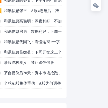
九个人生道理
和讯信息陈乔文：下半年的行情启
动了
和讯信息张平：A股4连阳后，踏
空怎么办？结构性回补！
和讯信息高璐明：深夜利好！不加
息了？周一还能涨吗？
和讯信息房勇：数据利好，下周一
应对方案
和讯信息代国飞：看懂这3种十字
星k线形态
和讯信息吕妮蔓：下周开盘这三个
方向，还有仓位的朋友一定要拿稳
炒股终极奥义：禁止跟任何股
了
票“谈恋爱”
茅台提价后20天：资本市场抢跑，
磨底属于现实
全球AI股集体重估，A股为何调整
0
更深，却率先反弹？