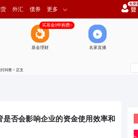
期货
外汇
债券
更多
买基金0申购费>
基金理财
名家直播
银行问答
> 正文
管是否会影响企业的资金使用效率和