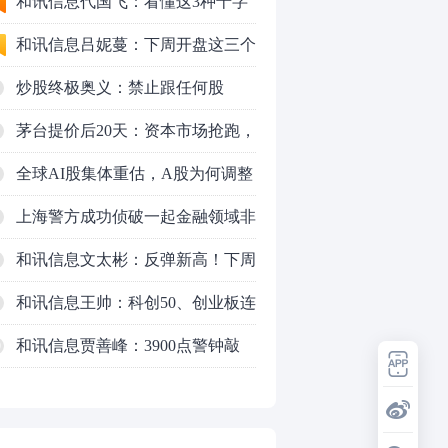
应对方案
和讯信息代国飞：看懂这3种十字
星k线形态
和讯信息吕妮蔓：下周开盘这三个
方向，还有仓位的朋友一定要拿稳
炒股终极奥义：禁止跟任何股
了
票“谈恋爱”
茅台提价后20天：资本市场抢跑，
磨底属于现实
全球AI股集体重估，A股为何调整
更深，却率先反弹？
上海警方成功侦破一起金融领域非
法代理维权敲诈勒索案件
和讯信息文太彬：反弹新高！下周
行情怎么走？
和讯信息王帅：科创50、创业板连
续反弹之后，重要防守线已出现
和讯信息贾善峰：3900点警钟敲
0
响，主力正在暗中布局！