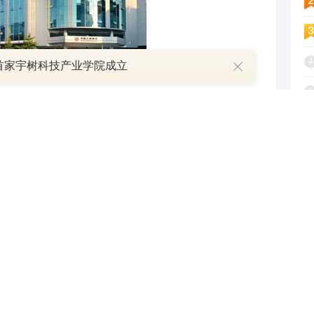
4
首家宇树科技产业学院成立
5
的来源和去向一目了然，有助于企业管理层清晰了解
6
合理的决策。
如下表所示，对比了资金托管前后企业
7
8
金托管前
资金托管后
9
，难以实时追踪
清晰明确，每笔交易可查
1
息，可能存在偏差
准确全面的数据支持
，损失可能扩大
实时监控，及时预警
资金托管要求企业按照一定的规则和流程进行资金操