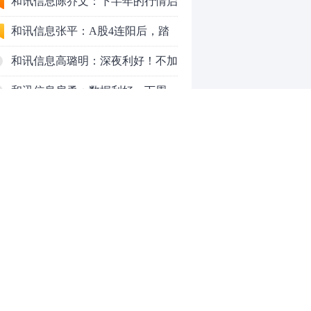
九个人生道理
和讯信息陈乔文：下半年的行情启
动了
和讯信息张平：A股4连阳后，踏
空怎么办？结构性回补！
和讯信息高璐明：深夜利好！不加
息了？周一还能涨吗？
和讯信息房勇：数据利好，下周一
应对方案
和讯信息代国飞：看懂这3种十字
星k线形态
和讯信息吕妮蔓：下周开盘这三个
方向，还有仓位的朋友一定要拿稳
炒股终极奥义：禁止跟任何股
了
票“谈恋爱”
茅台提价后20天：资本市场抢跑，
磨底属于现实
全球AI股集体重估，A股为何调整
0
更深，却率先反弹？