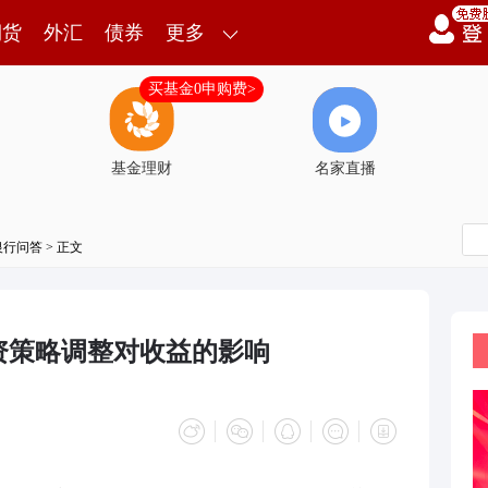
期货
外汇
债券
更多
买基金0申购费>
基金理财
名家直播
银行问答
> 正文
资策略调整对收益的影响