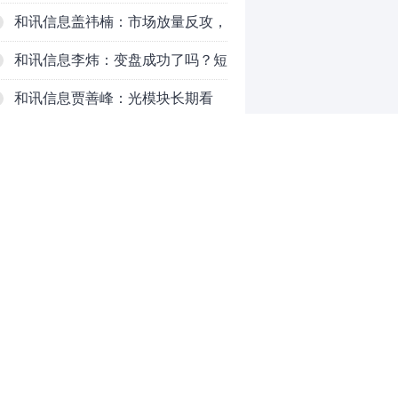
3770，科技持续反弹，秋季行情启
和讯信息盖祎楠：市场放量反攻，
动？
科创赛道迎来强势爆发
和讯信息李炜：变盘成功了吗？短
线如何应对
和讯信息贾善峰：光模块长期看
好，但今天真别急！
和讯信息陈炜：行情否极泰来，接
下来要一飞冲天吗？
“易中天”受美禁令传闻影响，对国
际市场依赖究竟有多大
半导体设备板块谁在“业绩+订
单”双兑现？
李嘉诚押注，卖煤改行的印尼“瑞
0
幸”IPO了