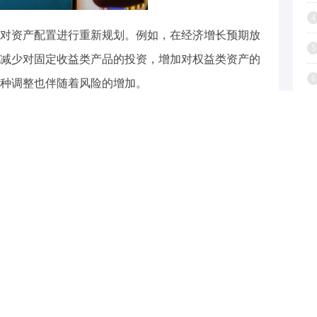
4
对资产配置进行重新规划。例如，在经济增长预期放
5
减少对固定收益类产品的投资，增加对权益类资产的
6
种调整也伴随着风险的增加。
7
投资策略下的收益和风险情况：
8
9
资资产
预期收益
风险水平
用评级债券
较低，稳定
低
1
券、蓝筹股
中等，较稳定
中等
新兴市场资产
较高，波动大
高
金流动性。如果银行将更多资金投入长期投资项目，
。反之，如果侧重于短期投资，虽然流动性增强，但