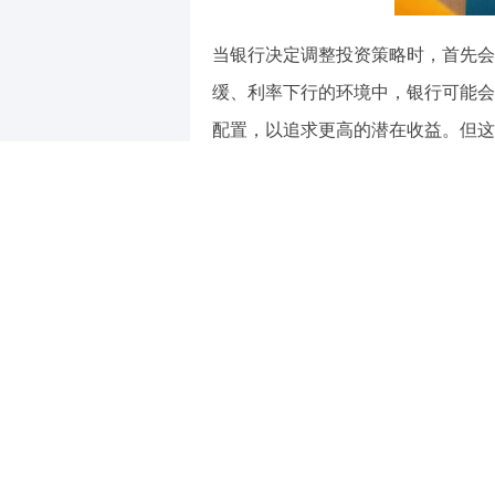
当银行决定调整投资策略时，首先会
缓、利率下行的环境中，银行可能会
配置，以追求更高的潜在收益。但这
下面通过一个简单的表格来对比不同
投资策略
主要投
保守型
国债、高信
稳健型
优质企业债
进取型
成长型股票、
投资策略的调整还会影响到银行的资
短期内的资金流动性可能会受到限制