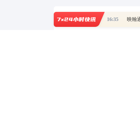
财道头条
财经热点尽在和讯财经AP
16:35
映翰通
重磅利好刺激
秦蠡论股专栏 07-
【日报】弹
脱水君 07-15 0
【日报】底
脱水君 07-14 0