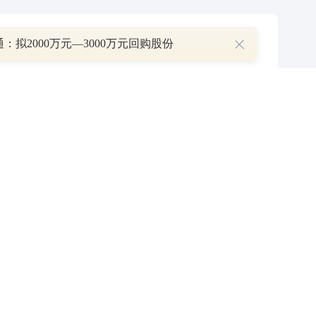
P
：拟2000万元—3000万元回购股份
叠加估值修复预期 主力逆势抄底一只中药龙头股
16 07:29
簧没坏，只是暂时被压住
8:13
部区间已探明，但过程不会一帆风顺
7:48