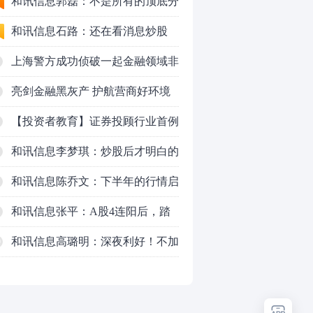
50VS银行，底部区间与顶部区间
和讯信息郭磊：不是所有的顶底分
型都是顶底！
和讯信息石路：还在看消息炒股
吗？
上海警方成功侦破一起金融领域非
法代理维权敲诈勒索案件
亮剑金融黑灰产 护航营商好环境
——上海普陀严打“代理维权”敲诈
【投资者教育】证券投顾行业首例
犯罪、筑牢金融法治屏障
以敲诈勒索罪定罪的非法代理维权
和讯信息李梦琪：炒股后才明白的
案二审宣判，主犯获刑五年
九个人生道理
和讯信息陈乔文：下半年的行情启
动了
和讯信息张平：A股4连阳后，踏
空怎么办？结构性回补！
和讯信息高璐明：深夜利好！不加
0
息了？周一还能涨吗？