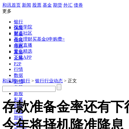
和讯首页
新闻
股票
基金
期货
外汇
债券
更多
银行
投资学院
保险
财道社区
黄金
基金理财
买基金0申购费>
信托
名家直播
理财
量化精选
互金
下载APP
众筹
P2P
行情
数据
和讯网
>
银行
>
银行行业动态
> 正文
港股
美股
新股
私募
存款准备金率还有下
创投
现货
期指
今年将择机降准降息
农金