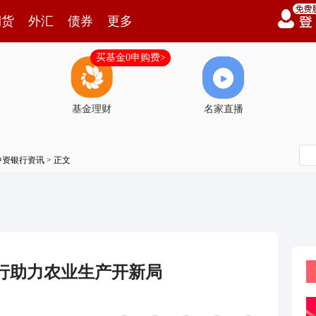
期货
外汇
债券
更多
买基金0申购费>
基金理财
名家直播
中资银行资讯
> 正文
行助力农业生产开新局