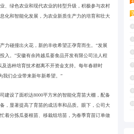
业、绿色农业和现代农业的转型升级，积极参与农村
息化和智能化发展，为农业新质生产力的培育和壮大
4
5
力碰撞出火花，新的丰收希望正孕育而生。“发展
6
投入。”安徽有余跨越瓜蒌食品开发有限公司法人程
7
以及选种培育技术都离不开资金支持。每年春耕时
为我们企业带来新年新希望。”
8
9
设了面积达8000平方米的智能化育苗大棚，配备
1
备，显著提高了育苗的成活率和品质。眼下，公司大
忙着分拣瓜蒌根苗、移栽组培苗，为春季育苗订单做