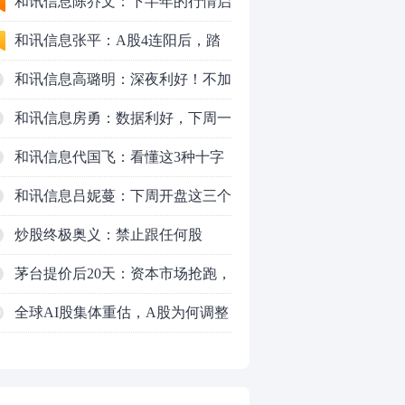
九个人生道理
和讯信息陈乔文：下半年的行情启
动了
和讯信息张平：A股4连阳后，踏
空怎么办？结构性回补！
和讯信息高璐明：深夜利好！不加
息了？周一还能涨吗？
和讯信息房勇：数据利好，下周一
应对方案
和讯信息代国飞：看懂这3种十字
星k线形态
和讯信息吕妮蔓：下周开盘这三个
方向，还有仓位的朋友一定要拿稳
炒股终极奥义：禁止跟任何股
了
票“谈恋爱”
茅台提价后20天：资本市场抢跑，
磨底属于现实
全球AI股集体重估，A股为何调整
0
更深，却率先反弹？