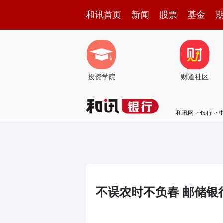
和讯首页
新闻
股票
基金
投资学院
财道社区
和讯网
>
银行
>
不误农时不负春 邮储银