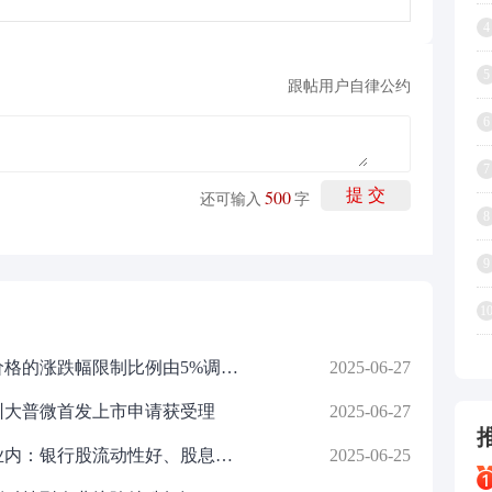
4
5
跟帖用户自律公约
6
7
500
提 交
还可输入
字
8
9
1
深交所：拟将主板风险警示股票价格的涨跌幅限制比例由5%调整为10%，调整后与主板其他股票保持一致
2025-06-27
圳大普微首发上市申请获受理
2025-06-27
平安人寿年内三度举牌招行H股 业内：银行股流动性好、股息率高、分红稳定且有升值空间
2025-06-25