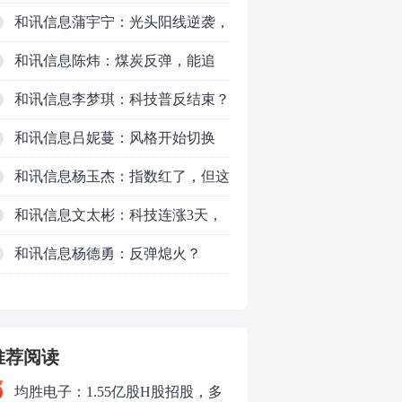
对待？
和讯信息蒲宇宁：光头阳线逆袭，
新主线已浮现？周五大盘怎么走？
和讯信息陈炜：煤炭反弹，能追
吗？八月主线看哪？
和讯信息李梦琪：科技普反结束？
和讯信息吕妮蔓：风格开始切换
了，周五干万注意
和讯信息杨玉杰：指数红了，但这
个信号警惕！
和讯信息文太彬：科技连涨3天，
明天会迎来分化？
和讯信息杨德勇：反弹熄火？
0
推荐阅读
均胜电子：1.55亿股H股招股，多