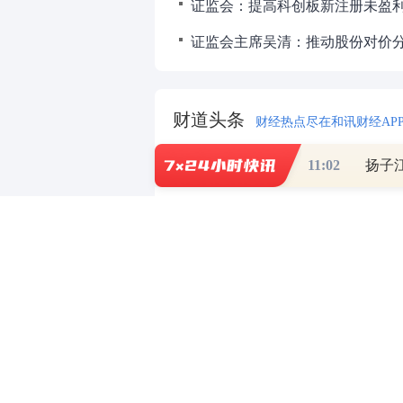
财道头条
财经热点尽在和讯财经AP
11:02
扬子
重磅利好刺激
秦蠡论股专栏 07-
【日报】弹
脱水君 07-15 0
【日报】底
脱水君 07-14 0