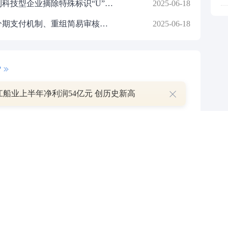
证监会：提高科创板新注册未盈利科技型企业摘除特殊标识“U”的标准 投资者投资科创板成长层的资金门槛保持不变
2025-06-18
证监会主席吴清：推动股份对价分期支付机制、重组简易审核程序等新举措落实
2025-06-18
P
江船业上半年净利润54亿元 创历史新高
叠加估值修复预期 主力逆势抄底一只中药龙头股
16 07:29
簧没坏，只是暂时被压住
8:13
部区间已探明，但过程不会一帆风顺
7:48