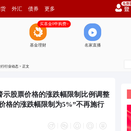
期货
外汇
债券
更多
买基金0申购费>
基金理财
名家直播
银行行业动态
> 正文
警示股票价格的涨跌幅限制比例调整
票价格的涨跌幅限制为5%”不再施行