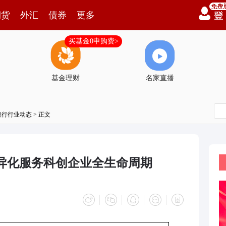
期货
外汇
债券
更多
买基金0申购费>
基金理财
名家直播
银行行业动态
> 正文
差异化服务科创企业全生命周期