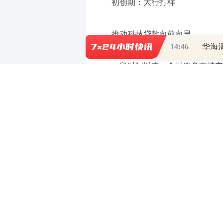
初创期：大行打样
推动科技贷款向前向早
14:46
华海
一段时间以来，金融服务支持实
融资难题。业内人士也对记者提到了
机构、银行都能看到，尤其是专精特
不好、合不合适的问题。
目前，支持小微企业融资协调工
资需求，形成“申报清单”“推荐清
得任何称号的小微初创企业“被看见
银行机制创新能力、风控技术、资金