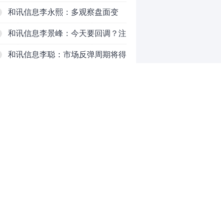
注意三个现象
和讯信息李永熙：多观察盘面变
化，耐心等待成交量放大
和讯信息李景峰：今天要回调？注
意这个信号！
和讯信息李聪：市场反弹周期将得
以延长
和讯信息李瑛：亏钱VS赚钱
和讯信息高璐明：黄金大涨！科技
下跌！注意今天这么走！
和讯信息李发亮：科创板反弹走势
表现亮眼
因私募基金根据投资者指令投资运
0
作违规，浙江证监局对时任副总经
理陈万里出具警示函