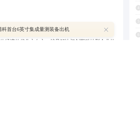
4
5
清科首台6英寸集成量测装备出机
6
体经济的优化方向之一就是解决初创期科技型企业的
7
此前的行业困境：企业成长为科技型企业之后，投资
8
新企业，在层层“光环”下，企业融资更多需要考虑好
9
1
作机制通过“千企万户大走访”活动，摸排小微企业融
单”，对接银行信贷资源，已很大程度上解决了那些未获
”的问题。但在此基础上，敢不敢贷、会不会贷则是对
实力等各方面的综合考验。