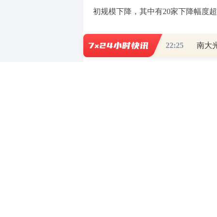
初规模下降，其中有20家下降幅度超
已有银行清零退场
22:25
2024年6月，全国多地中小
银行需在2026年底，将存量理财业
从行业数据看，近期披露的《银
理财产品存续数量和规模大幅下降，
模占比仅约为10.4%，其余89.
财存续规模同比下降24.04%，存续
从近期大量中小银行公布的理财