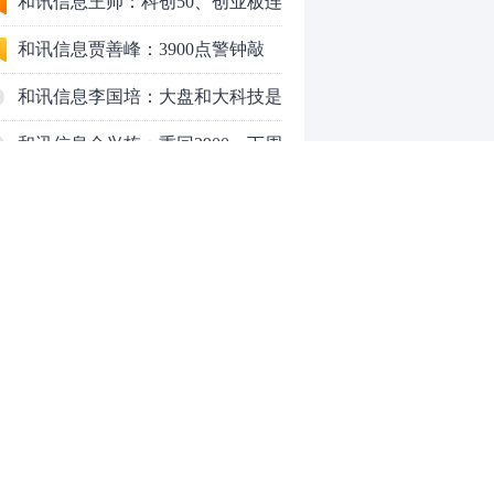
行情怎么走？
和讯信息王帅：科创50、创业板连
续反弹之后，重要防守线已出现
和讯信息贾善峰：3900点警钟敲
响，主力正在暗中布局！
和讯信息李国培：大盘和大科技是
反转？还是反弹？
和讯信息余兴栋：重回3900，下周
稳了吗？
和讯信息齐俊强：缩量涨还会涨！
和讯信息王钊：下周关注这个补涨
机会
和讯信息胡云龙：调整，什么时候
来
中际旭创大跳水！光模块信仰崩塌
了？
中一签缴款7.54万！宇树科技下周
0
一打新，A股机器人"朋友圈"全曝
光