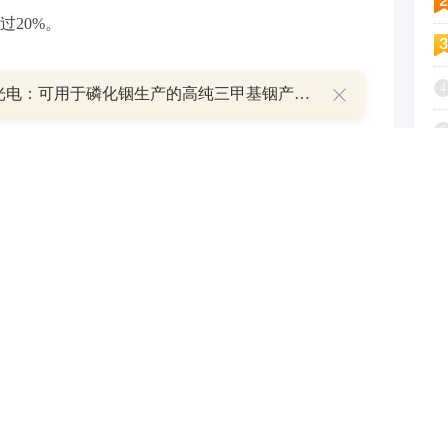
过20%。
4
南大光电：可用于磷化铟生产的高纯三甲基铟产能目前约为2吨/年
5
银行接到金融监管部门通知，要求未设立理财公司的中小
6
务清理完毕。目前距离这一期限已不足1年半。
7
行理财市场半年报（2025年上）》清晰揭示银行机构
8
理财市场整体朝理财公司集中。其中银行自营理财规
9
6%均为理财公司产品。同时，今年上半年末银行机构自营理
1
产品数量同比减少约4500只。
业务2025年半年报也可印证：多数自营理财规模压降