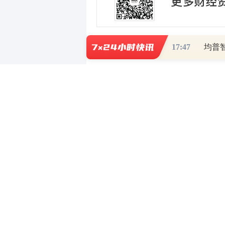
17:47
均普
0
写评论
已有
条评论
相关推荐
泉州文旅集团5亿超短期融资券将于1
南通沿海开发集团成功发行10亿超短