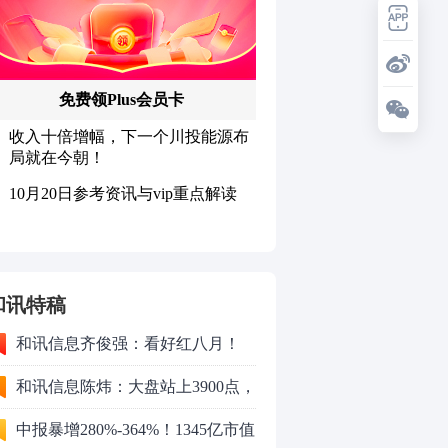
和讯特稿
和讯信息齐俊强：看好红八月！
和讯信息陈炜：大盘站上3900点，
反弹能否延续？
中报暴增280%-364%！1345亿市值