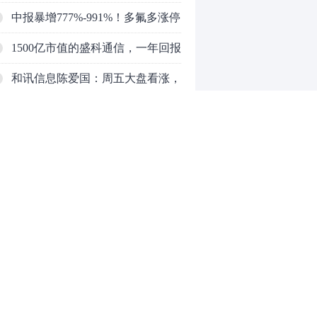
的宏和科技，666倍PE是泡沫还是
中报暴增777%-991%！多氟多涨停
AI黄金？
背后：二季度利润环比暴跌
1500亿市值的盛科通信，一年回报
50%-80%，是黄金坑还是陷阱？
超380%！持续亏损却撑起2600倍
和讯信息陈爱国：周五大盘看涨，
预测PE，泡沫还是黄金坑？
三个理由支撑！
和讯信息王培成：警惕右肩下沉！
等风来！
和讯信息刘文博：沪指重返3900
点，行情或仍有期待
和讯信息何兵：大科技赛道的回调
依旧是布局机会
和讯信息魏玉根：科技见好收了
0
推荐阅读
均胜电子：1.55亿股H股招股，多