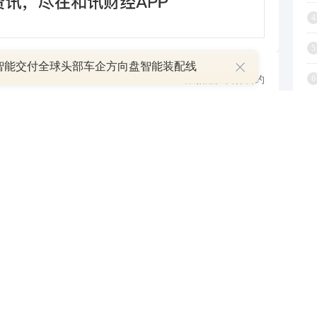
4
5
智能交付全球头部车企方向盘智能装配线
6
跟帖用户自律公约
7
8
500
提 交
还可输入
字
9
1
0月13日付息兑付 利率1.90%
2025-09-24
期融资券 发行利率1.74%
2025-09-24