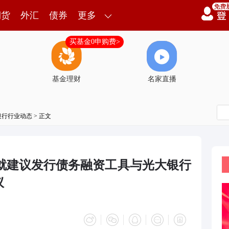
期货
外汇
债券
更多
买基金0申购费>
基金理财
名家直播
银行行业动态
> 正文
)已就建议发行债务融资工具与光大银行
议