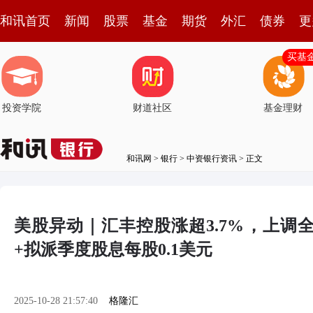
和讯首页
新闻
股票
基金
期货
外汇
债券
更
买基
投资学院
财道社区
基金理财
和讯网
>
银行
>
中资银行资讯
> 正文
美股异动｜汇丰控股涨超3.7%，上调
+拟派季度股息每股0.1美元
2025-10-28 21:57:40
格隆汇