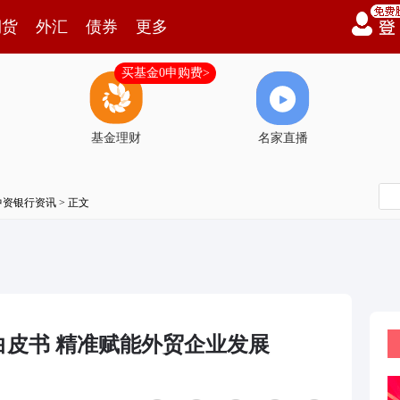
期货
外汇
债券
更多
买基金0申购费>
基金理财
名家直播
中资银行资讯
> 正文
皮书 精准赋能外贸企业发展