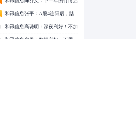
九个人生道理
和讯信息陈乔文：下半年的行情启
动了
和讯信息张平：A股4连阳后，踏
空怎么办？结构性回补！
和讯信息高璐明：深夜利好！不加
息了？周一还能涨吗？
和讯信息房勇：数据利好，下周一
应对方案
和讯信息代国飞：看懂这3种十字
星k线形态
和讯信息吕妮蔓：下周开盘这三个
方向，还有仓位的朋友一定要拿稳
炒股终极奥义：禁止跟任何股
了
票“谈恋爱”
茅台提价后20天：资本市场抢跑，
磨底属于现实
全球AI股集体重估，A股为何调整
0
更深，却率先反弹？