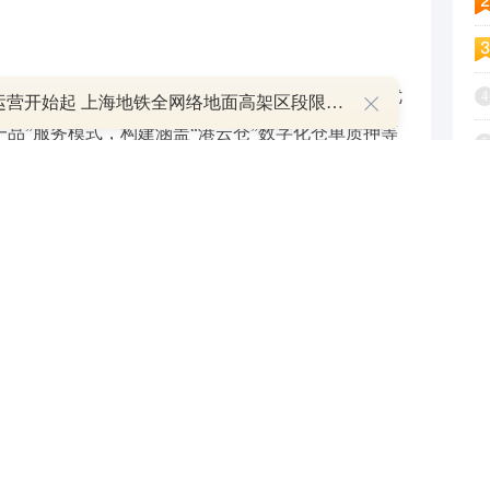
东外贸产业特色，聚焦机电、农产品、纺织品等优
4
明日运营开始起 上海地铁全网络地面高架区段限速运行
一品”服务模式，构建涵盖“港云仓”数字化仓单质押等
5
，并积极发展蓝色金融，推出船舶融资、运费贷等特
6
竞争力的区域外贸产业集群。
7
业需求，推出全周期培育、减费让利、特色融资、
8
等一系列服务，切实帮助企业降低综合成本、提升资
9
1
白皮书并推出十七条举措，是地方法人银行服务实
将为区域外贸高质量发展注入新动能。