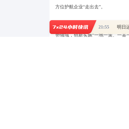
方位护航企业“走出去”。
在区域深耕层面，该行紧密结合山
21:55
势领域，创新实施“一地一策、一县
创新工具的大宗商品全链条金融体系
色航运金融产品，助力培育具有国际
在精准赋能层面，青岛银行围绕企
离岸金融、新业态支持及外汇便利化
金效率、增强风险应对能力。
业内人士指出，青岛银行此次发布
体经济、践行金融使命的重要实践，