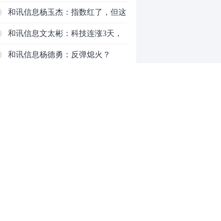
了，周五干万注意
和讯信息杨玉杰：指数红了，但这
个信号警惕！
和讯信息文太彬：科技连涨3天，
明天会迎来分化？
和讯信息杨德勇：反弹熄火？
和讯信息王海洋：大盘低开高走，
反弹结束了吗？
和讯信息胡云龙：这个位置最重要
的是什么？
和讯信息郭旭光：连涨三天何去何
从？主力思维轻松应对
和讯信息陈晓俊：接下来行情怎么
0
走？