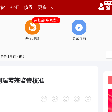
期货
外汇
债券
更多
买基金0申购费>
基金理财
名家直播
银行行业动态
> 正文
刘瑞霞获监管核准