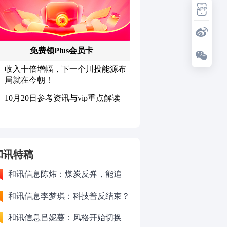
和讯特稿
和讯信息陈炜：煤炭反弹，能追
吗？八月主线看哪？
和讯信息李梦琪：科技普反结束？
和讯信息吕妮蔓：风格开始切换