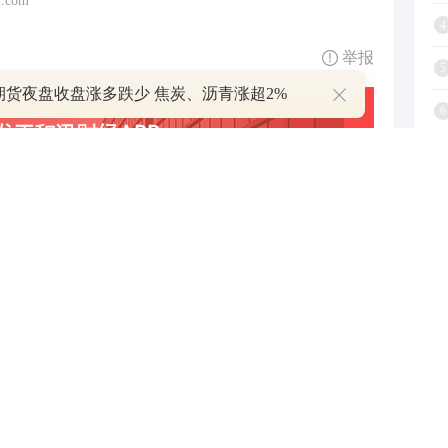
.com
4
举报
5
期货夜盘收盘涨多跌少 焦炭、沥青涨超2%
6
7
8
9
1
跟帖用户自律公约
500
提 交
还可输入
字