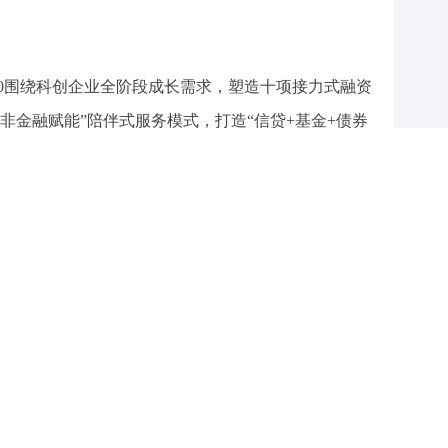
.0围绕科创企业全阶段成长需求，塑造十项接力式融资
非金融赋能”陪伴式服务模式，打造“信贷+基金+债券
整合银行、基金、担保、保险、交易等全链条金融服务
转化到上市培育的一站式解决方案。
创贷5.0设立成果转化概念验证基金，采用“捐赠+”公
等未来产业赛道，专项支持处于实验室阶段的前沿项
新“最初一公里”，让优秀科研成果避免因缺乏验证资
创贷5.0依托上海农商银行科技创新线上赋能平台“鑫