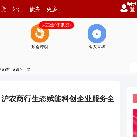
期货
外汇
债券
更多
买基金0申购费>
基金理财
名家直播
中资银行资讯
> 正文
布 沪农商行生态赋能科创企业服务全