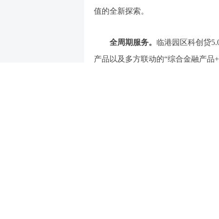
值的全新探索。
全周期服务。
临港园区科创贷5
产品以及多方联动的“综合金融产品+
+担保”多元融资一体化服务平台，
优势，为科创企业提供从实验室成果
跨越“最初一公里”。
临港园区科
益基金模式，首期聚焦司南脑机接口
目进行验证与孵化，精准滋养科技创
金而夭折。
数字化全生态赋能。
临港园区科