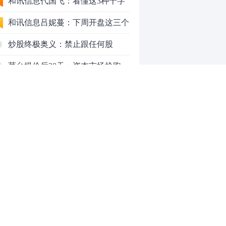
应对方案
和讯信息代国飞：看懂这3种十字
星k线形态
和讯信息吕妮蔓：下周开盘这三个
方向，还有仓位的朋友一定要拿稳
炒股终极奥义：禁止跟任何股
了
票“谈恋爱”
茅台提价后20天：资本市场抢跑，
磨底属于现实
全球AI股集体重估，A股为何调整
更深，却率先反弹？
上海警方成功侦破一起金融领域非
法代理维权敲诈勒索案件
和讯信息文太彬：反弹新高！下周
行情怎么走？
和讯信息王帅：科创50、创业板连
续反弹之后，重要防守线已出现
和讯信息贾善峰：3900点警钟敲
0
响，主力正在暗中布局！