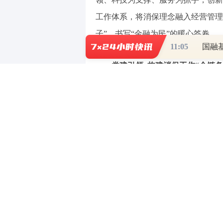
工作体系，将消保理念融入经营管理
子”，书写“金融为民”的暖心答卷。
11:05
国融
党建引领 构建消保工作“全链条
厦门银行总行党委将消保工作纳入
地、全员参与”的管理架构，织就一
防护网，让消保工作不缺位、不脱节
党建引领聚合力，上下联动践初心
行深耕“党建+消保”融合路径，让
队”，主动下沉一线送服务；宁德分
岩分行率先设立福建银行业首个“台