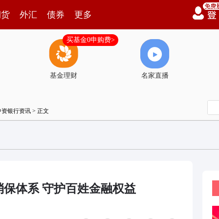
期货
外汇
债券
更多
买基金0申购费>
基金理财
名家直播
中资银行资讯
> 正文
消保体系 守护百姓金融权益