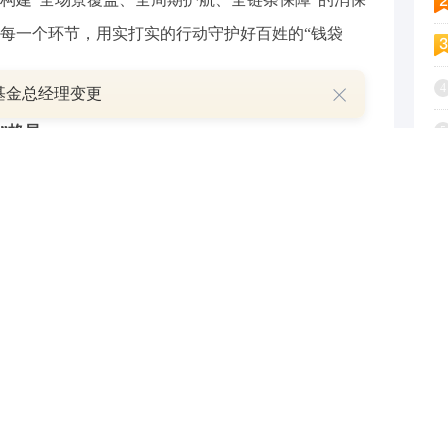
每一个环节，用实打实的行动守护好百姓的“钱袋
4
基金总经理变更
”格局
5
6
战略布局，搭建起“党委统筹、部门协同、分行落
7
张覆盖事前预防、事中管控、事后救济的消保全链条
8
。
9
。在组织体系建设上，厦门银行总行指导推动各分
1
红色力量为消保工作赋能：漳州分行组建“党员消保先锋
行设立“台胞服务党员先锋岗”，精准对接台胞需求；龙
胞金融消保工作站”，为台胞维权提供有力支持；总行