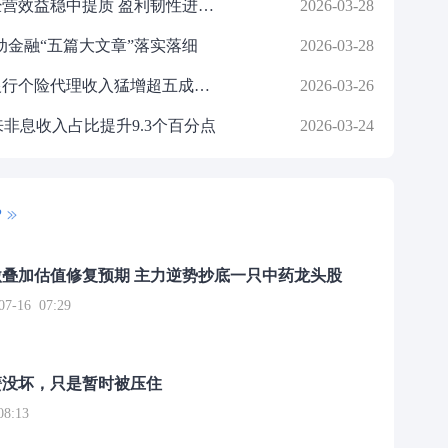
解码工商银行2025年“成绩单”：经营效益稳中提质 盈利韧性进一步增强
2026-03-28
推动金融“五篇大文章”落实落细
2026-03-28
卖保险竟成“业绩黑马”？去年有银行个险代理收入猛增超五成，今年银保渠道仍将狂飙??
2026-03-26
非息收入占比提升9.3个百分点
2026-03-24
P
叠加估值修复预期 主力逆势抄底一只中药龙头股
16 07:29
簧没坏，只是暂时被压住
8:13