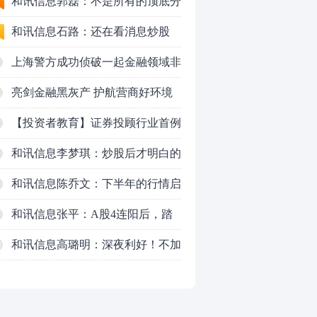
50VS银行，底部区间与顶部区间
和讯信息郭磊：不是所有的顶底分
型都是顶底！
和讯信息石路：还在看消息炒股
吗？
上海警方成功侦破一起金融领域非
法代理维权敲诈勒索案件
亮剑金融黑灰产 护航营商好环境
——上海普陀严打“代理维权”敲诈
【投资者教育】证券投顾行业首例
犯罪、筑牢金融法治屏障
以敲诈勒索罪定罪的非法代理维权
和讯信息李梦琪：炒股后才明白的
案二审宣判，主犯获刑五年
九个人生道理
和讯信息陈乔文：下半年的行情启
动了
和讯信息张平：A股4连阳后，踏
空怎么办？结构性回补！
和讯信息高璐明：深夜利好！不加
0
息了？周一还能涨吗？