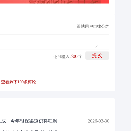
跟帖用户自律公约
500
提 交
还可输入
字
查看剩下
100
条评论
五成 今年银保渠道仍将狂飙
2026-03-30