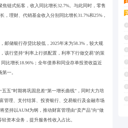
务聚焦链式拓客，收入同比增长32.7%。与此同时，零售
，理财、代销基金收入分别同比增长31.7%和25%，
4
5
邮储银行存贷比较低，2025年末为58.3%，较大规
6
年，该行坚持“利率上行抓配置，利率下行做交易”的策
7
，同比增长18.96%；全年债券和同业存单投资收益近
场第一。
8
9
十五五”时期将巩固息差“第一增长曲线”，同时大力培
1
财富管理、支付结算、投资银行、交易银行及金融市场
行将坚持以AUM为纲，推动财富管理由“卖产品”向“做
等轻资本业务，提升服务性收入占比。