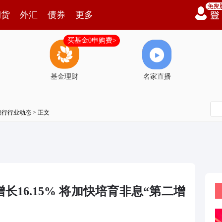
期货
外汇
债券
更多
买基金0申购费>
基金理财
名家直播
银行行业动态
> 正文
长16.15% 将加快培育非息“第二增