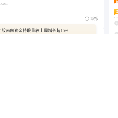
.com
举报
4
只个股南向资金持股量较上周增长超15%
5
跟帖用户自律公约
6
7
500
提 交
还可输入
字
8
9
查看剩下
100
条评论
1