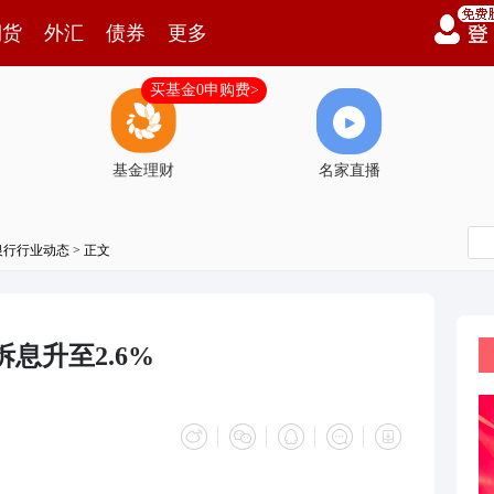
期货
外汇
债券
更多
买基金0申购费>
基金理财
名家直播
银行行业动态
> 正文
息升至2.6%