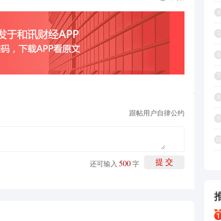
4
5
6
7
8
跟帖用户自律公约
9
1
500
提 交
还可输入
字