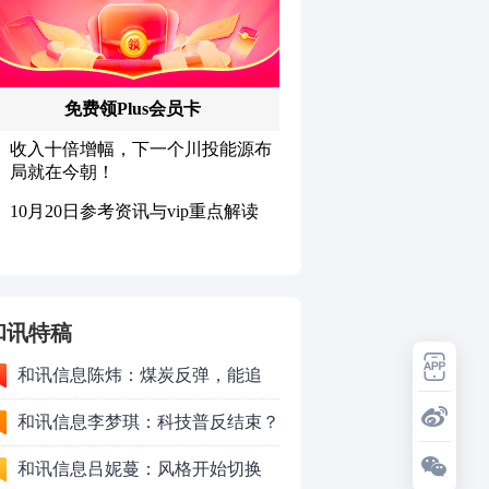
和讯特稿
和讯信息陈炜：煤炭反弹，能追
吗？八月主线看哪？
和讯信息李梦琪：科技普反结束？
和讯信息吕妮蔓：风格开始切换