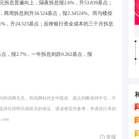
元拆息普遍向上，隔夜拆息报2.6%，升53.839基点；
9%，两周拆息则升34.524基点，报2.34524%。而与楼按
21%，升24.523基点；反映银行资金成本的三个月拆息
点，报2.7%，一年拆息则跌0.262基点，报
与和讯网无关。和讯网站对文中陈述、观点判断保持中立，不
提供任何明示或暗示的保证。请读者仅作参考，并请自行承担
.com
举报