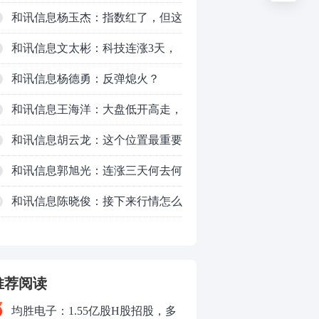
了，周五干万注意
和讯信息杨玉杰：指数红了，但这
个信号警惕！
和讯信息文太彬：科技连涨3天，
明天会迎来分化？
和讯信息杨德勇：反弹熄火？
和讯信息王海洋：大盘低开高走，
反弹结束了吗？
和讯信息胡云龙：这个位置最重要
的是什么？
和讯信息郭旭光：连涨三天何去何
从？主力思维轻松应对
和讯信息陈晓俊：接下来行情怎么
0
走？
推荐阅读
均胜电子：1.55亿股H股招股，多