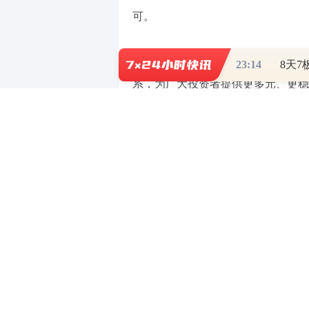
可。
未来，汉口银行将继续以客户需求
23:14
系，为广大投资者提供更多元、更稳
（责任编辑：王蕾 ）
【免责声明】【广告】本文仅代表作者本
中立，不对所包含内容的准确性、可靠性
自行承担全部责任。邮箱：news_center@staff