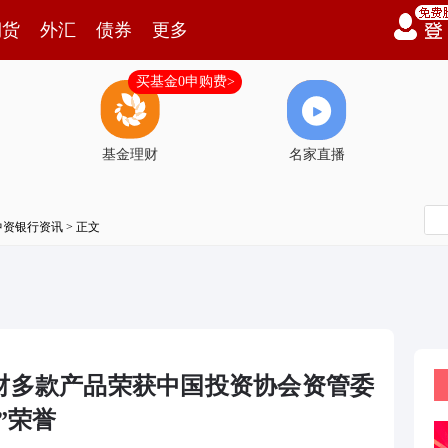
期货
外汇
债券
更多
买基金0申购费>
基金理财
名家直播
中资银行资讯
> 正文
财多款产品荣获中国投资协会资管委
”荣誉