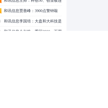
行情怎么走？
和讯信息王帅：科创50、创业板连
续反弹之后，重要防守线已出现
和讯信息贾善峰：3900点警钟敲
响，主力正在暗中布局！
和讯信息李国培：大盘和大科技是
反转？还是反弹？
和讯信息余兴栋：重回3900，下周
稳了吗？
和讯信息齐俊强：缩量涨还会涨！
和讯信息王钊：下周关注这个补涨
机会
和讯信息胡云龙：调整，什么时候
来
中际旭创大跳水！光模块信仰崩塌
了？
中一签缴款7.54万！宇树科技下周
0
一打新，A股机器人"朋友圈"全曝
光