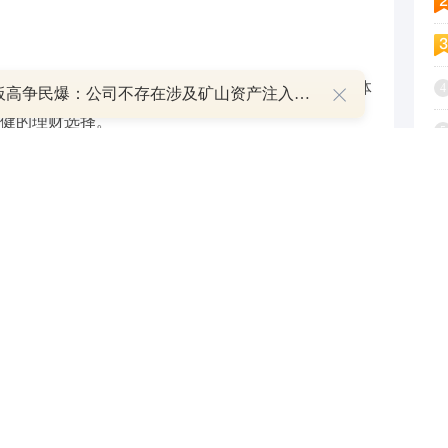
为中心，不断提高理财产品管理能力，丰富产品体
4
8天7板高争民爆：公司不存在涉及矿山资产注入和重大资产重组的具体计划
健的理财选择。
5
6
7
8
人观点，与和讯网无关。和讯网站对文中陈述、观点判断保持
9
或完整性提供任何明示或暗示的保证。请读者仅作参考，并请
1
.hexun.com
举报