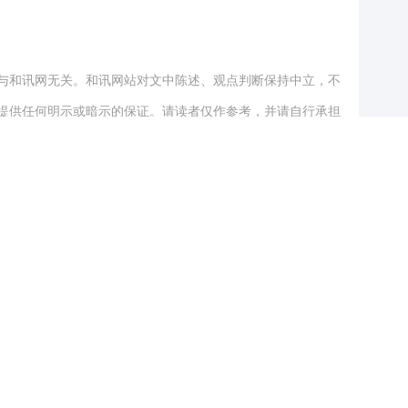
与和讯网无关。和讯网站对文中陈述、观点判断保持中立，不
提供任何明示或暗示的保证。请读者仅作参考，并请自行承担
.com
跟帖用户自律公约