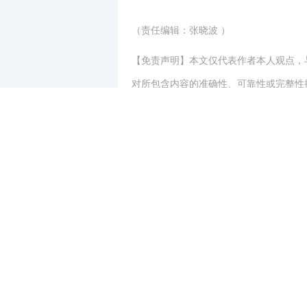
（责任编辑：张晓波 ）
【免责声明】本文仅代表作者本人观点，
对所包含内容的准确性、可靠性或完整性
全部责任。邮箱：news_center@staff.hexun
写评论
已有
条评论