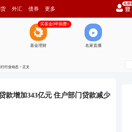
期货
外汇
债券
更多
买基金0申购费>
基金理财
名家直播
银行行业动态
> 正文
贷款增加343亿元 住户部门贷款减少