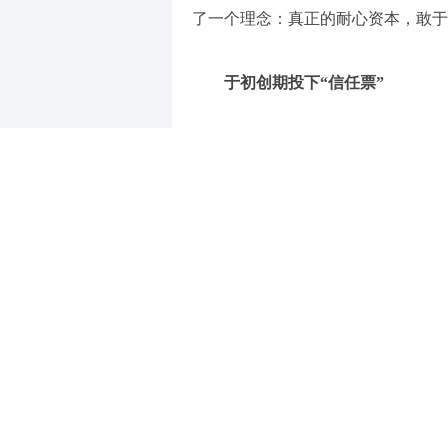
了一个理念：真正的耐心资本，敢于
于初创期投下“信任票”
基础研究往往始于一张图纸和一份
家科技创新的上限。超导材料作为物
易。
时间回到2003年，西部超导公司
脚，鞋上沾着泥，站在刚刚完成地基
比划着未来的主营业务与发展规划。
没有漂亮的厂房，没有过往的财报
和扎实的科研背景。