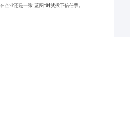
在企业还是一张“蓝图”时就投下信任票。
信念，其价值在短期内难以量化，却决定了一个国
理学和材料科学中的前沿领域，其探索过程并不容
尚在筹建。几位立志“书生办厂”的创业者，挽着裤
施工的空地上，向来考察的浦发银行西安分行一行人
，只有对“超导材料”这项国家亟需技术的一腔热血