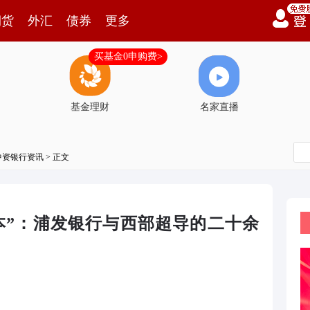
期货
外汇
债券
更多
买基金0申购费>
基金理财
名家直播
中资银行资讯
> 正文
本”：浦发银行与西部超导的二十余