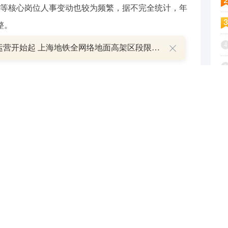
等核心岗位人事变动也较为频繁，据不完全统计，年
整。
4
明日运营开始起 上海地铁全网络地面高架区段限速运行
5
6
不良贷款转让市场的核心供给方。
7
良资产出清呈现“量价齐升”的显著特征。2026年以
8
个不良资产包，合计未偿本息金额多达488.92亿元。仅
9
数量就同比增长1倍，合计挂牌未偿本息多达306.28亿
1
集中”特征。招联消费金融以10个项目、106.29亿
金融虽以29个项目成为挂牌数量最多的机构，但合计