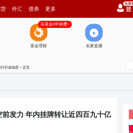
期货
外汇
债券
更多
买基金0申购费>
基金理财
名家直播
银行行业动态
> 正文
空前发力 年内挂牌转让近四百九十亿