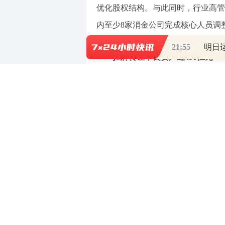
优化股权结构。与此同时，行业高管
内至少8家消金公司完成核心人员调
21:55
挂牌转让不良资产近490亿元
从转让规模看，消金行业已成为
上述统计数据显示，消金行业的不
来，已有22家消金公司至少挂牌109
2026年一季度，参与转让的消金公司
元，同比增长96.6%。
分机构来看，转让呈现明显的“头部
元的挂牌金额居行业首位；中银消费