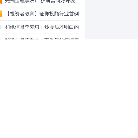
法代理维权敲诈勒索案件
亮剑金融黑灰产 护航营商好环境
——上海普陀严打“代理维权”敲诈
【投资者教育】证券投顾行业首例
犯罪、筑牢金融法治屏障
以敲诈勒索罪定罪的非法代理维权
和讯信息李梦琪：炒股后才明白的
案二审宣判，主犯获刑五年
九个人生道理
和讯信息陈乔文：下半年的行情启
动了
和讯信息张平：A股4连阳后，踏
空怎么办？结构性回补！
和讯信息高璐明：深夜利好！不加
息了？周一还能涨吗？
和讯信息房勇：数据利好，下周一
应对方案
和讯信息代国飞：看懂这3种十字
星k线形态
和讯信息吕妮蔓：下周开盘这三个
0
方向，还有仓位的朋友一定要拿稳
了