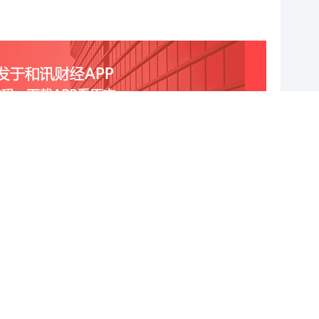
跟帖用户自律公约
500
提 交
还可输入
字