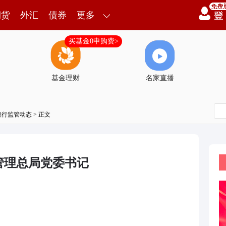
期货
外汇
债券
更多
买基金0申购费>
基金理财
名家直播
银行监管动态
> 正文
管理总局党委书记