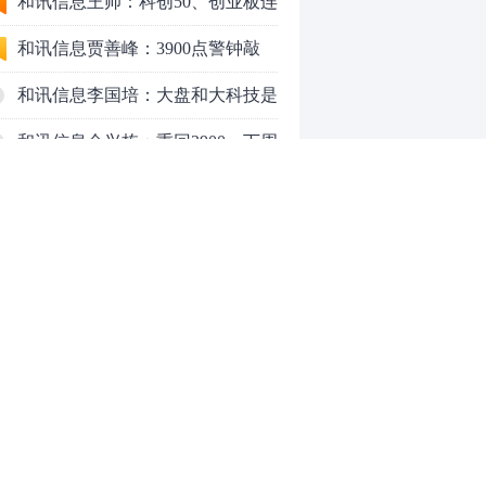
行情怎么走？
和讯信息王帅：科创50、创业板连
续反弹之后，重要防守线已出现
和讯信息贾善峰：3900点警钟敲
响，主力正在暗中布局！
和讯信息李国培：大盘和大科技是
反转？还是反弹？
和讯信息余兴栋：重回3900，下周
稳了吗？
和讯信息齐俊强：缩量涨还会涨！
和讯信息王钊：下周关注这个补涨
机会
和讯信息胡云龙：调整，什么时候
来
中际旭创大跳水！光模块信仰崩塌
了？
中一签缴款7.54万！宇树科技下周
0
一打新，A股机器人"朋友圈"全曝
光