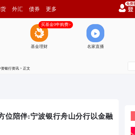
期货
外汇
债券
更多
买基金0申购费>
基金理财
名家直播
中资银行资讯
> 正文
方位陪伴:宁波银行舟山分行以金融