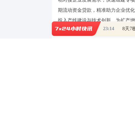
期流动资金贷款，精准助力企业优化
投入产线建设与技术创新，为扩产增
23:14
金融服务不止于融资，更在于全方
融入企业经营场景，在做好金融服务
务搭建起银企互通的暖心桥梁。基于
业务交由宁波银行 “薪福宝” 办理
在持续服务中，舟山分行精准洞察
作繁琐的痛点，主动推介 “财资大管
实现账户统一管理、资金高效运转，