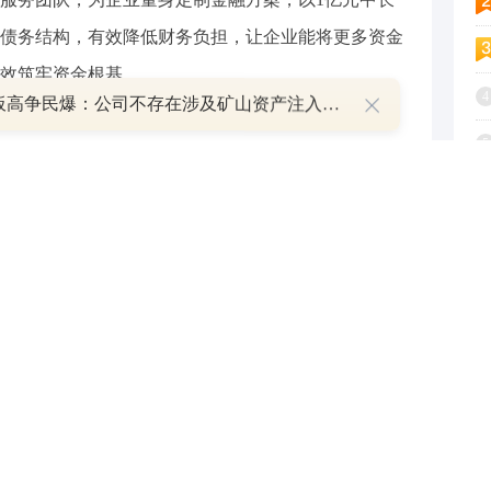
债务结构，有效降低财务负担，让企业能将更多资金
效筑牢资金根基。
4
8天7板高争民爆：公司不存在涉及矿山资产注入和重大资产重组的具体计划
5
6
位陪伴成长。分行客户经理常态化走访对接，深度
7
的同时，积极联动企业开展员工关怀活动，以细致服
8
对企业的信任与认可，正山智造将部分员工工资代发
9
，高效、便捷的代发服务为企业人事财务工作减负增效。
1
企业财资管理需求。针对企业关联公司多、网银操
家” 系统，以数字化、一体化财资管理能力，帮助企业
大幅提升财务工作效率，让企业财资管理更智能、更