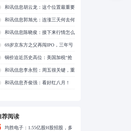
反弹结束了吗？
和讯信息胡云龙：这个位置最重要
的是什么？
和讯信息郭旭光：连涨三天何去何
从？主力思维轻松应对
和讯信息陈晓俊：接下来行情怎么
走？
69岁京东方之父再闯IPO，三年亏
掉49亿
铜价迫近历史高位：美国加税“抢
铜”、中国立法保护
和讯信息李永熙：周五很关键，重
点看科技
和讯信息齐俊强：看好红八月！
0
推荐阅读
均胜电子：1.55亿股H股招股，多