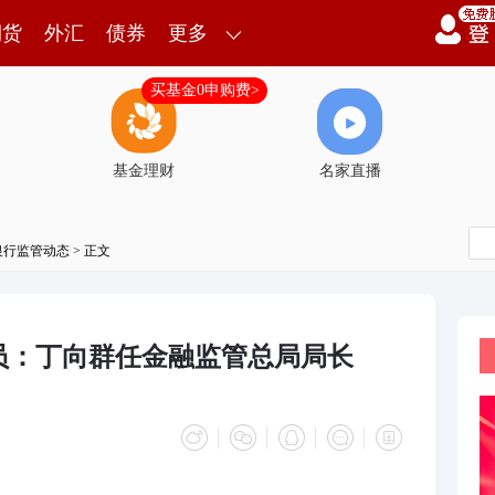
期货
外汇
债券
更多
买基金0申购费>
基金理财
名家直播
银行监管动态
> 正文
员：丁向群任金融监管总局局长