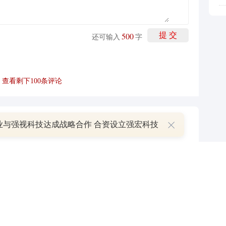
500
提 交
还可输入
字
查看剩下
100
条评论
业与强视科技达成战略合作 合资设立强宏科技
P
叠加估值修复预期 主力逆势抄底一只中药龙头股
16 07:29
簧没坏，只是暂时被压住
8:13