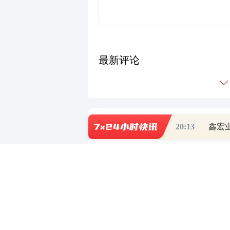
最新评论
财道头条
20:13
鑫宏
财经热点尽在和讯财经AP
重磅利好刺激
秦蠡论股专栏 07-
【日报】弹
脱水君 07-15 0