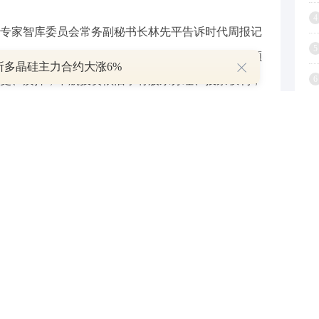
4
专家智库委员会常务副秘书长林先平告诉时代周报记
5
防止股东私自转让、质押资产，保障后续债权可以顺
所多晶硅主力合约大涨6%
更、质押，中航投资依旧享有股东分红、投票权利，
6
不会影响银行存贷款、风控、日常运营。
7
8
在2022年尝试将所持广发
银行股
权“清仓式”转让，
9
1
被司法冻结一事，相关人士告诉时代周报记者：“司
决，此前无法处置被冻结资产。”