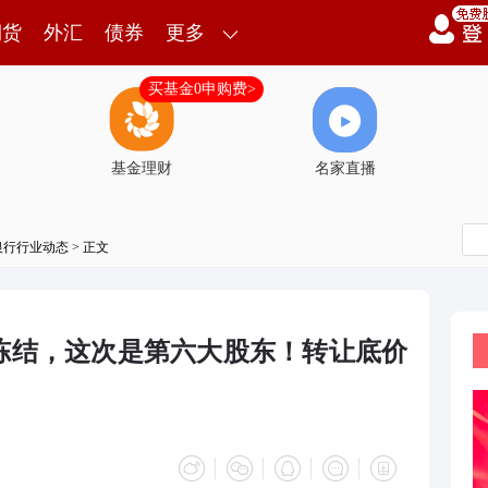
期货
外汇
债券
更多
买基金0申购费>
基金理财
名家直播
银行行业动态
> 正文
冻结，这次是第六大股东！转让底价