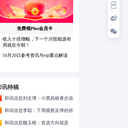
和讯特稿
和讯信息刘文博：小票风格逐步追
上了大票上涨节奏
和讯信息李聪：下周观察反弹的持
续时长、最终反弹高度
和讯信息魏玉根：首选方向就是