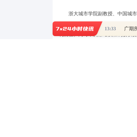
浙大城市学院副教授、中国城市
者，被债权人申请司法冻结，目的是
13:33
广期
利清偿。同时本次冻结仅限制股权变
不会改变广发银行现有股权结构，也
时代周报记者注意到，中航投资曾
但最终因无人问津而告终。
关于中航投资所持广发银行股权
法冻结一般是有诉讼，需等待司法判
曾“清仓式”转让无果