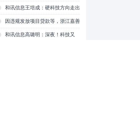
PCB
和讯信息王培成：硬科技方向走出
了一波力度较强的反弹
因违规发放项目贷款等，浙江嘉善
农村商业银行股份有限公司被罚款
和讯信息高璐明：深夜！科技又
230万元
跌！今天会跌吗？
和讯信息胡清：科技股的反弹如何
对待？
和讯信息蒲宇宁：光头阳线逆袭，
新主线已浮现？周五大盘怎么走？
和讯信息陈炜：煤炭反弹，能追
吗？八月主线看哪？
和讯信息李梦琪：科技普反结束？
0