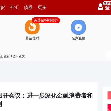
期货
外汇
债券
更多
买基金0申购费>
基金理财
名家直播
银行监管动态
> 正文
召开会议：进一步深化金融消费者和
制