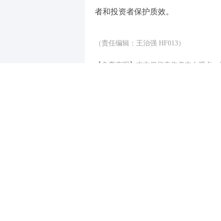
者和投资者保护质效。
（责任编辑：王治强 HF013）
【免责声明】本文仅代表作者本人观点，
对所包含内容的准确性、可靠性或完整性
全部责任。邮箱：news_center@staff.hexun