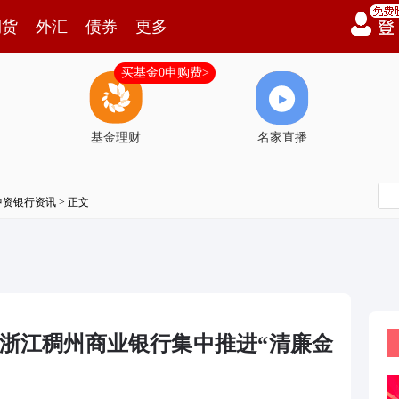
期货
外汇
债券
更多
买基金0申购费>
基金理财
名家直播
中资银行资讯
> 正文
 浙江稠州商业银行集中推进“清廉金