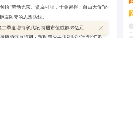
领悟“劳动光荣、贪腐可耻，千金易得、自由无价”的
牢拒腐防变的思想防线。
4
第二季度增持寒武纪 持股市值或超89亿元
廉洁教育培训，帮助新员工扣好职业生涯的“第一
5
盖、零容忍”的监管环境，结合舟山群岛新区海洋经济活
6
深入剖析当前银行业面临的风险挑战。一个个发生在
7
教材，无声强调着公私分明、防范“熟人社会”思想侵
青蛙”式的微腐败。培训还详细解读了员工行为规范，
8
场景下的应对锦囊，引导大家习惯在“探照灯”下工
9
一个流程。
1