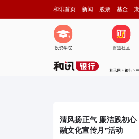
和讯首页
新闻
股票
基金
投资学院
财道社区
和讯网
>
银行
>
清风扬正气 廉洁践初心
融文化宣传月”活动