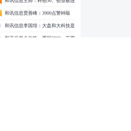
行情怎么走？
和讯信息王帅：科创50、创业板连
续反弹之后，重要防守线已出现
和讯信息贾善峰：3900点警钟敲
响，主力正在暗中布局！
和讯信息李国培：大盘和大科技是
反转？还是反弹？
和讯信息余兴栋：重回3900，下周
稳了吗？
和讯信息齐俊强：缩量涨还会涨！
和讯信息王钊：下周关注这个补涨
机会
和讯信息胡云龙：调整，什么时候
来
中际旭创大跳水！光模块信仰崩塌
了？
中一签缴款7.54万！宇树科技下周
0
一打新，A股机器人"朋友圈"全曝
光