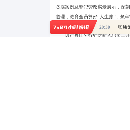
贪腐案例及罪犯劳改实景展示，深刻
道理，教育全员算好“人生账”，筑
20:30
张炜
该行舟山分行针对新入职员工开展
粒扣子”。培训直面“全链条、全覆
跃、民间资本流动频繁的地域实际，
金融系统内的真实案例成为最生动的
蚀的重要性，警醒员工杜绝“温水煮
给出遇到客户送礼、同事违规等具体
作，将合规意识融入每一笔业务、每