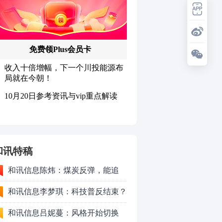
和讯特稿
和讯信息陈炜：煤炭反弹，能追
吗？八月主线看哪？
和讯信息李梦琪：科技普反结束？
和讯信息吕妮蔓：风格开始切换