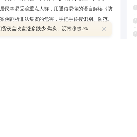
4
居民等易受骗重点人群，用通俗易懂的语言解读《防
案例剖析非法集资的危害，手把手传授识别、防范、
5
期货夜盘收盘涨多跌少 焦炭、沥青涨超2%
宣传“最后一公里”。
6
7
平台，持续推送非法集资科普图文、短视频、风险
打破时空限制，让金融反诈知识广泛传播，扩大宣传
8
9
1
，组织全员开展防范非法集资专题学习，开展风险
参与、协助非法集资活动，筑牢内部风险防线，以严
众对非法集资的辨别能力和防范意识。下一步，中