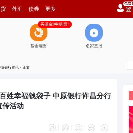
期货
外汇
债券
更多
买基金0申购费>
基金理财
名家直播
中资银行资讯
> 正文
护百姓幸福钱袋子 中原银行许昌分行
宣传活动