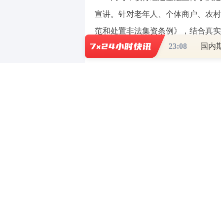
宣讲。针对老年人、个体商户、农村
范和处置非法集资条例》，结合真实
23:08
国内
举报非法集资的方法，打通金融知识
线上依托官方公众号、客户社群等
提示等内容，高频次普及防非知识，
覆盖面和影响力。
此外，该行同步强化内部合规建设
警示教育，压实员工责任，严禁员工
格内控管理护航合规经营。
此次集中宣传活动，有效提升了群