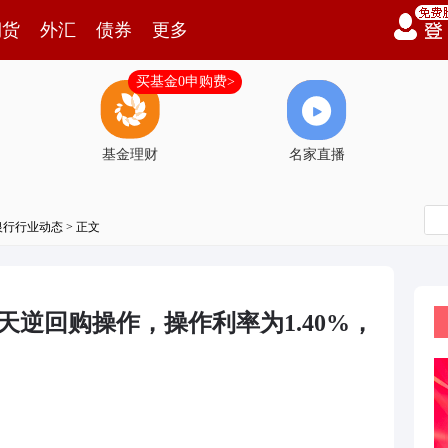
期货
外汇
债券
更多
买基金0申购费>
基金理财
名家直播
银行行业动态
> 正文
7天逆回购操作，操作利率为1.40%，