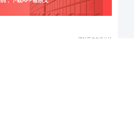
跟帖用户自律公约
500
提 交
还可输入
字
查看剩下
100
条评论
举报/投诉/意见反馈
-
联系我们
-
关于我们
-
广告服务