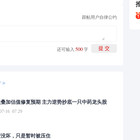
跟帖用户自律公约
500
提 交
还可输入
字
P
叠加估值修复预期 主力逆势抄底一只中药龙头股
16 07:29
簧没坏，只是暂时被压住