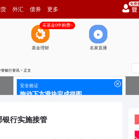
期货
外汇
债券
更多
买基金0申购费>
基金理财
名家直播
中资银行资讯
> 正文
邦银行实施接管