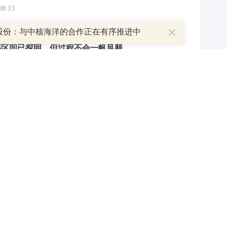
8:13
股份：与中核海洋的合作正在有序推进中
部区间已探明，但过程不会一帆风顺
7:48
举报/投诉/意见反馈
-
联系我们
-
关于我们
-
广告服务
话：010-65880240 客服电话：010-85650688 传真：010-85650844 邮箱：yhts#
讯网 北京和讯在线信息咨询服务有限公司所载文章、数据仅供参考，投资有风险，选
信业务经营许可证[B2-20090331]
广告经营许可证[京海工商广字第0407号]
乙级测绘资
[2014]0945-245号
]
药品医疗器械网络信息服务备案-（京）网药械信息备字（2023）第
京公网安备 11010502041727号
pyright©和讯网 北京和讯在线信息咨询服务有限公司 All Rights Reserved 版权所有 复