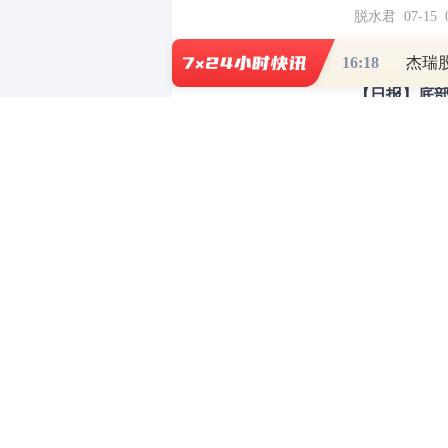
脱水君 07-15 0
16:18
杰瑞
【日报】底
脱水君 07-14 0
和讯网违法和不良信息/涉未成年人有害信息举报电
本站郑重声明：和
[
京ICP证100713号
]
互联网新闻信息服务许可
增值电
许可证（京）字第707号
[
京网文
Co