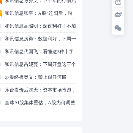
九个人生道理
和讯信息陈乔文：下半年的行情启
动了
和讯信息张平：A股4连阳后，踏
空怎么办？结构性回补！
和讯信息高璐明：深夜利好！不加
息了？周一还能涨吗？
和讯信息房勇：数据利好，下周一
应对方案
和讯信息代国飞：看懂这3种十字
星k线形态
和讯信息吕妮蔓：下周开盘这三个
方向，还有仓位的朋友一定要拿稳
炒股终极奥义：禁止跟任何股
了
票“谈恋爱”
茅台提价后20天：资本市场抢跑，
磨底属于现实
全球AI股集体重估，A股为何调整
0
更深，却率先反弹？