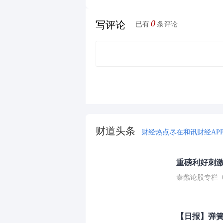
0
写评论
已有
条评论
财道头条
财经热点尽在和讯财经AP
重磅利好刺激
秦蠡论股专栏 07-
【日报】弹