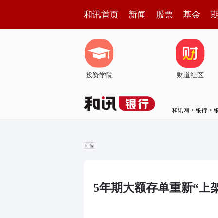
和讯首页
新闻
股票
基金
投资学院
财道社区
和讯网
>
银行
>
5年期大额存单重新“上