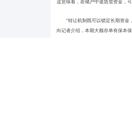
这意味着，若储户中途急需资金，可
“转让机制既可以锁定长期资金
向记者介绍，本期大额存单有保本保
点，受到低风险偏好投资者的欢迎。
大额存单曾是银行的揽储利器，
少银行选择压降大额存单等高成本负
3年期及以上大额存单已难觅踪迹。
业内人士分析，中国银行此次重
招联首席经济学家、上海金融与
举是根据自身资产负债情况，通过提