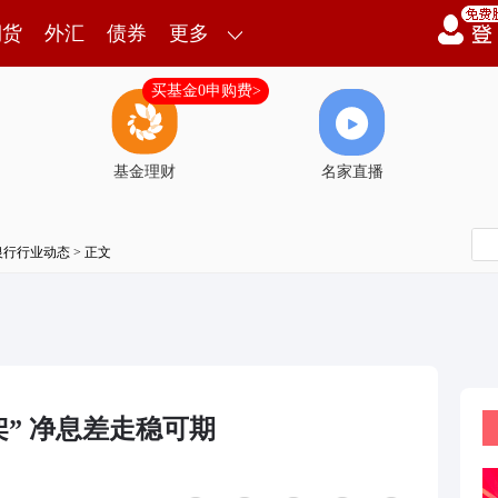
期货
外汇
债券
更多
买基金0申购费>
基金理财
名家直播
银行行业动态
> 正文
架” 净息差走稳可期