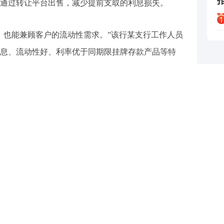
通过转让平台出售，减少提前支取的利息损失。
，也能兼顾客户的流动性需求。”该行某支行工作人员
息、流动性好、利率优于同期限挂牌存款产品等特
但受利率持续下行影响，银行业净息差不断收窄，不
债占比以达成负债成本管控。去年底以来，多数银行
启发行，与其负债结构调整有关。
发展实验室执行主任董希淼向记者表示，中国银行此
供稀缺的长期存款工具，提前锁定储户的长期负债，