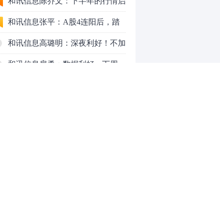
九个人生道理
和讯信息陈乔文：下半年的行情启
动了
和讯信息张平：A股4连阳后，踏
空怎么办？结构性回补！
和讯信息高璐明：深夜利好！不加
息了？周一还能涨吗？
和讯信息房勇：数据利好，下周一
应对方案
和讯信息代国飞：看懂这3种十字
星k线形态
和讯信息吕妮蔓：下周开盘这三个
方向，还有仓位的朋友一定要拿稳
炒股终极奥义：禁止跟任何股
了
票“谈恋爱”
茅台提价后20天：资本市场抢跑，
磨底属于现实
全球AI股集体重估，A股为何调整
0
更深，却率先反弹？