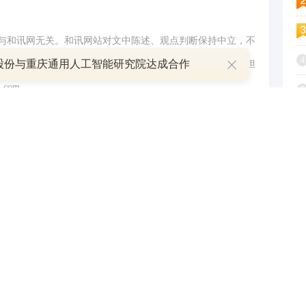
与和讯网无关。和讯网站对文中陈述、观点判断保持中立，不
4
股份与重庆通用人工智能研究院达成合作
提供任何明示或暗示的保证。请读者仅作参考，并请自行承担
.com
5
6
举报
7
8
9
1
跟帖用户自律公约