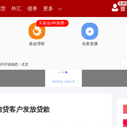
期货
外汇
债券
更多
买基金0申购费>
基金理财
名家直播
银行行业动态
> 正文
信贷客户发放贷款