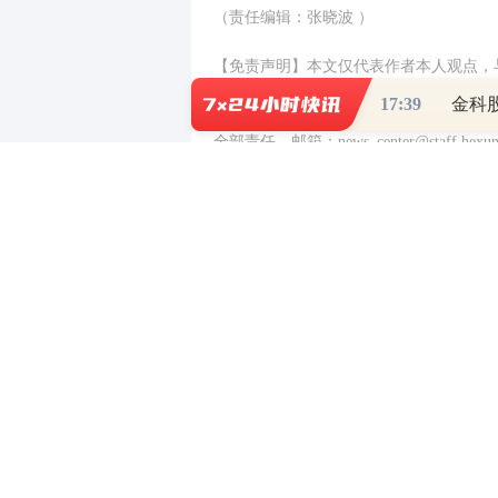
（责任编辑：张晓波 ）
【免责声明】本文仅代表作者本人观点，
17:39
金科
对所包含内容的准确性、可靠性或完整性
全部责任。邮箱：news_center@staff.hexun
0
写评论
已有
条评论