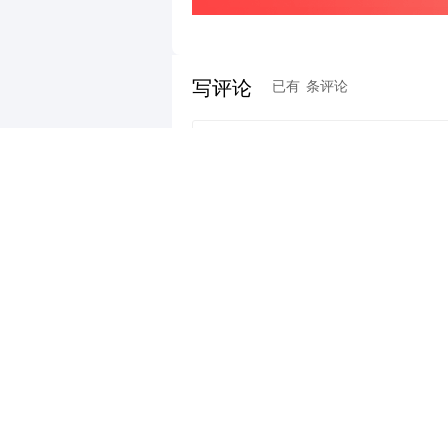
写评论
已有
条评论
23:08
国内
最新评论
财道头条
财经热点尽在和讯财经AP
重磅利好刺激