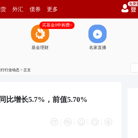
期货
外汇
债券
更多
买基金0申购费>
基金理财
名家直播
银行行业动态
> 正文
比增长5.7%，前值5.70%