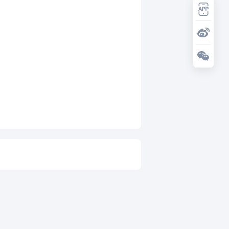
和讯特稿
和讯信息陈炜：煤炭反弹，能追
吗？八月主线看哪？
和讯信息李梦琪：科技普反结束？
和讯信息吕妮蔓：风格开始切换