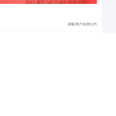
4
5
跟帖用户自律公约
6
期货夜盘收盘涨多跌少 焦炭、沥青涨超2%
7
500
提 交
还可输入
字
8
9
查看剩下
100
条评论
1
P
叠加估值修复预期 主力逆势抄底一只中药龙头股