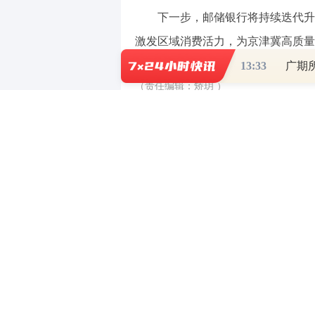
下一步，邮储银行将持续迭代升级
激发区域消费活力，为京津冀高质量
13:33
广期
（责任编辑：矫玥 ）
【免责声明】【广告】本文仅代表作者本
中立，不对所包含内容的准确性、可靠性
自行承担全部责任。邮箱：news_center@staff