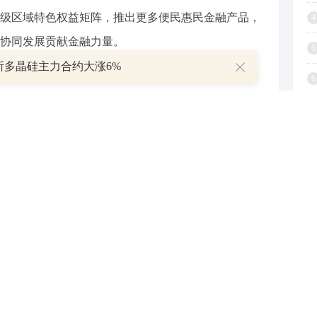
区域特色权益矩阵，推出更多便民惠民金融产品，
4
协同发展贡献金融力量。
5
所多晶硅主力合约大涨6%
6
7
人观点，与和讯网无关。和讯网站对文中陈述、观点判断保持
8
或完整性提供任何明示或暗示的保证。请读者仅作参考，并请
.hexun.com
9
1
举报