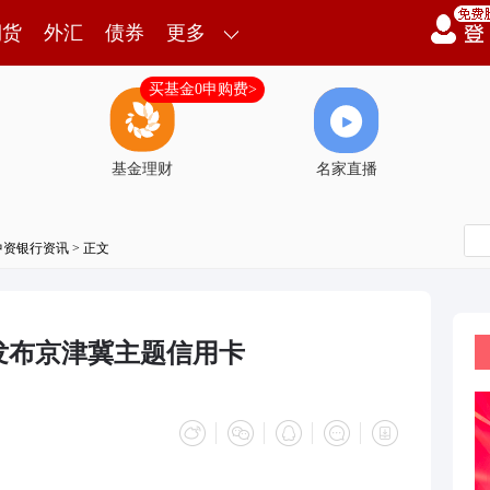
期货
外汇
债券
更多
买基金0申购费>
基金理财
名家直播
中资银行资讯
> 正文
发布京津冀主题信用卡