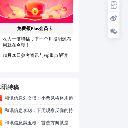
和讯特稿
和讯信息刘文博：小票风格逐步追
上了大票上涨节奏
和讯信息李聪：下周观察反弹的持
续时长、最终反弹高度
和讯信息魏玉根：首选方向就是