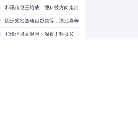
PCB
和讯信息王培成：硬科技方向走出
了一波力度较强的反弹
因违规发放项目贷款等，浙江嘉善
农村商业银行股份有限公司被罚款
和讯信息高璐明：深夜！科技又
230万元
跌！今天会跌吗？
和讯信息胡清：科技股的反弹如何
对待？
和讯信息蒲宇宁：光头阳线逆袭，
新主线已浮现？周五大盘怎么走？
和讯信息陈炜：煤炭反弹，能追
吗？八月主线看哪？
和讯信息李梦琪：科技普反结束？
0