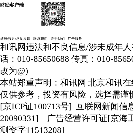
财经客户端
举报/投诉/意见反馈
-
联系我们
-
关于我们
-
广告服务
和讯网违法和不良信息/涉未成年人有害
话：010-85650688 传真：010-85650
改为@)
本站郑重声明：和讯网 北京和讯
仅供参考，投资有风险，选择需谨
[
京ICP证100713号
]
互联网新闻信
20090331]
广告经营许可证[京海工商
测资字11513208]