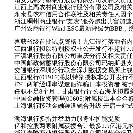
发放贷款遭行政处罚
不到位；贷款发放不审慎遭行政处罚
江西上高农村商业银行股份有限公司及相关
发放贷款遭行政处罚
永泰县农村信用合作联社及相关责任人因个
向关系人发放信用贷款遭行政处罚
浙江稠州商业银行“支农”服务跑出共富加速
贷款贷前调查不尽职、贷后管理不到位；违
广州农商银行Wind ESG最新评级为BBB
标；自助循环类个人贷款贷后管理不到位；
6.79
款管理不到位遭行政处罚
喜获省级首批试点资格！九江银行落地省内
江西银行拟以特别授权非公开发行不超过7.
高水平开放试点业务
富滇银行股份有限公司重庆分行及相关责任
股及2.15亿股H股
中国邮政储蓄银行股份有限公司玛纳斯县支
风险管理失控，内部控制有效性不足遭行政
交通银行深圳分行联合深圳数据交易所上线
责任人因信贷业务管理不到位遭行政处罚
江西银行(01916)拟以特别授权非公开发行不
融资服务
渣打两前经理串谋造假诈骗日本投资者 被
亿股内资股及2.15亿股H股
任职不足8个月，甘肃银行行长石海龙拟履
中国金融投资管理(00605)附属授出本金金额
董事长
上海银行移动金融渠道融合升级 开启一站
的贷款
新体验
渤海银行多措并举助力服务业扩能提质
亿和控股两家附属获授合计最多2.5亿港元
浙江泰隆商业银行股份有限公司温州分行及