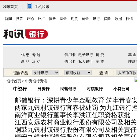
和讯首页
|
手机和讯
新闻
|
股票
|
评论
|
外汇
|
债券
|
基金
|
期货
|
黄金
|
银行
|
保险
|
数据
|
行情
|
优 惠
专 题
信用卡
电子银行
房 贷
基 金
新 品
滚 动
借记卡
私人银行
车 贷
理财
理财产品：
银行首页
>
中资银行资讯
中资行
外资行
民营银行
村镇银行
小贷公司
邮储银行：深耕青少年金融教育 筑牢青春
两家九银村镇银行宜春被处罚 为九江银行
障
南洋商业银行董事长李洪江任职资格获批
江西安远农村商业银行股份有限公司及相关
铜鼓九银村镇银行股份有限公司及相关责任
员工行为管理不到位；监管意见书问题整改
靖安九银村镇银行股份有限公司及相关责任