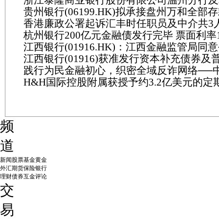
贵州银行(06199.HK)拟承接盘州万和全部
人因贷前调查不审慎遭行政处罚
香港廉政公署起诉汇丰时任职员及中介共3人 
杭州银行200亿元金融债发行完毕 票面利率1.
港元贿款协助客户开户
江西银行(01916.HK)：江西金融监管局同
江西银行(01916)获准发行资本补充债券及
不超110亿元资本工具
践行为民金融初心，织密全域反诈网络──
券
H&H国际控股附属获授予约3.2亿美元的定
京八里庄支行落地“全民反诈在行动”宣传月
及约1000万美元的循环信贷融资
频
道
新闻
股票
基金
黄金
外汇
期货
保险
银行
理财
债券
互金
评论
交
易