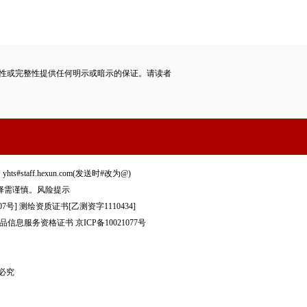
性或完整性提供任何明示或暗示的保证。请读者
staff.hexun.com(发送时#改为@)
择需谨慎。
风险提示
7号]
测绘资质证书[乙测资字1110434]
品信息服务资格证书
京ICP备10021077号
制必究