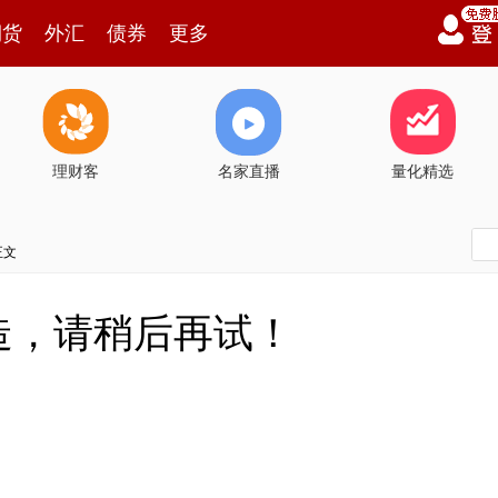
期货
外汇
债券
更多
理财客
名家直播
量化精选
正文
造，请稍后再试！