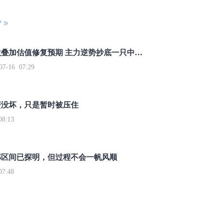
P
重磅利好刺激叠加估值修复预期 主力逆势抄底一只中药龙头股
16 07:29
簧没坏，只是暂时被压住
8:13
部区间已探明，但过程不会一帆风顺
7:48