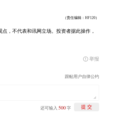
（责任编辑：HF120）
观点，不代表和讯网立场。投资者据此操作，
举报
跟帖用户自律公约
500
提 交
还可输入
字