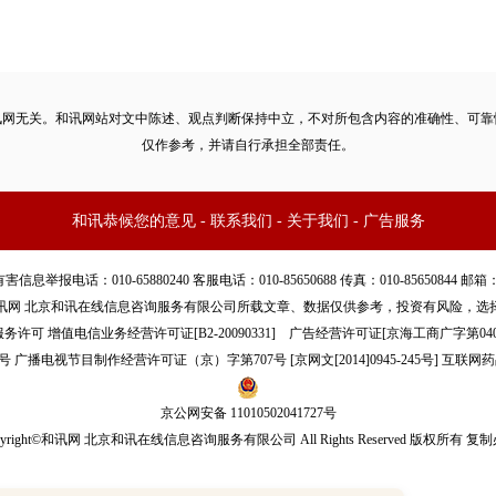
讯网无关。和讯网站对文中陈述、观点判断保持中立，不对所包含内容的准确性、可靠
仅作参考，并请自行承担全部责任。
和讯恭候您的意见
-
联系我们
-
关于我们
-
广告服务
话：010-65880240 客服电话：010-85650688 传真：010-85650844 邮箱：yhts#
讯网 北京和讯在线信息咨询服务有限公司所载文章、数据仅供参考，投资有风险，选
服务许可
增值电信业务经营许可证[B2-20090331]
广告经营许可证[京海工商广字第040
号
广播电视节目制作经营许可证（京）字第707号
[
京网文[2014]0945-245号
]
互联网药
京公网安备 11010502041727号
pyright©和讯网 北京和讯在线信息咨询服务有限公司 All Rights Reserved 版权所有 复