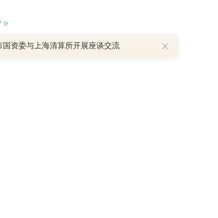
P
市国资委与上海清算所开展座谈交流
重磅利好刺激叠加估值修复预期 主力逆势抄底一只中药龙头股
16 07:29
簧没坏，只是暂时被压住
8:13
部区间已探明，但过程不会一帆风顺
7:48