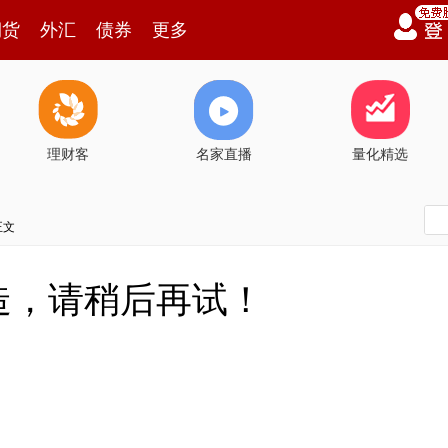
期货
外汇
债券
更多
理财客
名家直播
量化精选
正文
造，请稍后再试！