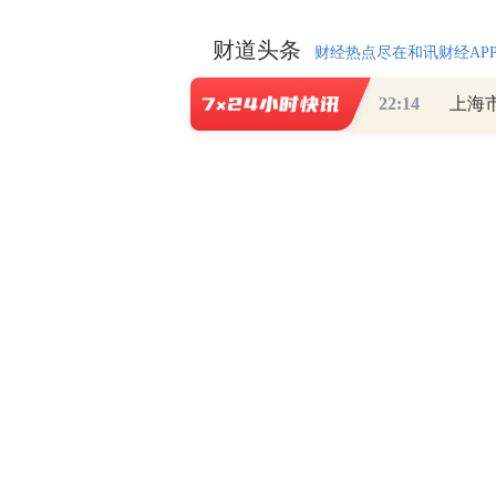
财道头条
财经热点尽在和讯财经AP
22:14
上海
秦蠡论股专栏 07-
【日报】弹
脱水君 07-15 0
【日报】底
脱水君 07-14 0