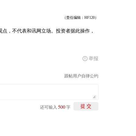
（责任编辑：HF120）
观点，不代表和讯网立场。投资者据此操作，
举报
跟帖用户自律公约
500
提 交
还可输入
字