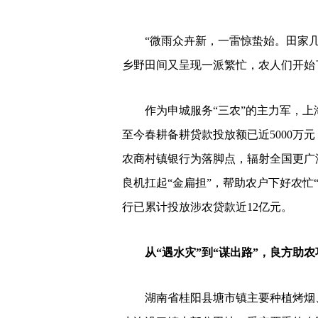
“微雨众卉新，一雷惊蛰始。田家几
乡野田间又呈现一派繁忙，农人们开始
作为申城服务“三农”的主力军，上
至今春耕备耕贷款投放额已近5000万
农商村镇银行为落脚点，辐射全国更广
良机扛起“金扁担”，帮助农户下好农忙“
行已累计投放涉农贷款近12亿元。
从“遇水灾”到“谋出路”，良方助农
湖南省桂阳县塘市镇主要种植烤烟、水