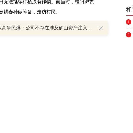
田无法继续种植原有作物。而当时，桂阳沪农
和
年春耕春种做筹备，走访村民。
1
8天7板高争民爆：公司不存在涉及矿山资产注入和重大资产重组的具体计划
团队立刻想到了另一服务对象——湾塘村。
2
是省级示范基地，对黄精种植具有丰富的经
3
联系沟通，桂阳村行马上带领塘市镇的村支
4
业情况，帮助村民与湾塘村黄精种植基地对
信贷支持，为塘市镇全新的农业项目提供思路
5
6
7
“整村授信”工作已在湖南、山东、云南等地的
户近1.4万户，累计授信金额近25亿元。沪农商
8
时，为村与村之间架起农业沟通的桥梁，提供
9
结构，稳住口粮，做好田间加减法，鼓足干劲