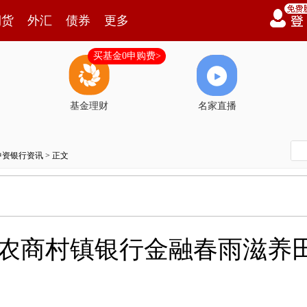
期货
外汇
债券
更多
买基金0申购费>
基金理财
名家直播
中资银行资讯
> 正文
沪农商村镇银行金融春雨滋养