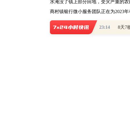
水淹没了镇上部分田地，受灾严重的农
商村镇银行微小服务团队正在为2023
23:14
在塘市镇，看到愁容满面的农户们，
湾塘村是湖南最大的黄精种植基地，也
验，是桂阳村行首批诚信村之一。经过
书、种植大户代表至湾塘村了解黄精产
接，学习黄精种植和加工技术，并给予
和保障。
截至2022年末，沪农商村镇银行的
1000余个行政村开展，累计授信村居客
村镇银行在提供整村授信金融支持的同
产业发展新思路，帮助困难村、镇优化