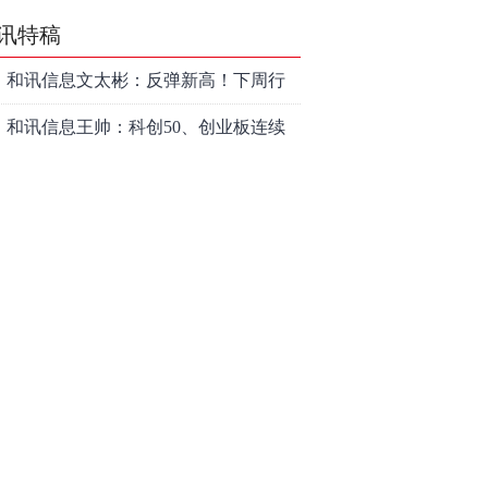
讯特稿
和讯信息文太彬：反弹新高！下周行
情怎么走？
和讯信息王帅：科创50、创业板连续
反弹之后，重要防守线已出现
和讯信息贾善峰：3900点警钟敲响，
主力正在暗中布局！
和讯信息李国培：大盘和大科技是反
转？还是反弹？
和讯信息余兴栋：重回3900，下周稳
了吗？
和讯信息齐俊强：缩量涨还会涨！
和讯信息王钊：下周关注这个补涨机
会
和讯信息胡云龙：调整，什么时候来
中际旭创大跳水！光模块信仰崩塌