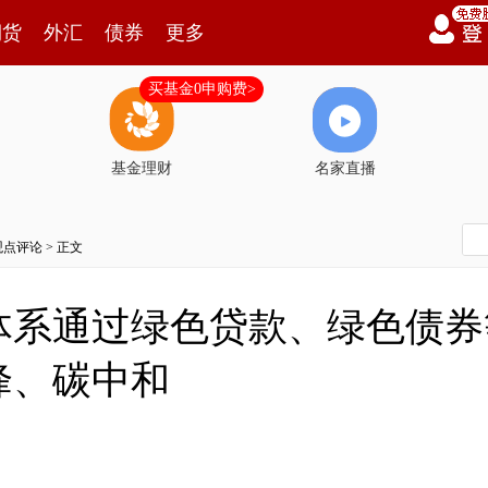
期货
外汇
债券
更多
买基金0申购费>
基金理财
名家直播
观点评论
> 正文
体系通过绿色贷款、绿色债券
峰、碳中和