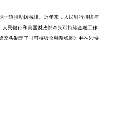
球一道推动碳减排。近年来，人民银行持续与
下，人民银行和美国财政部牵头可持续金融工作
作组牵头制定了《可持续金融路线图》并在沙特
，我们推动制定G20转型金融框架，引导市场资
，已经G20领导人巴厘岛峰会通过;今年，工
DG)相关融资，推动制定完整的政策措施、路
会成立联合工作组，制定绿色金融共同分类目
。当前全世界各地区对绿色金融的定义及分类
构能推动绿色金融分类目录趋同，就可实现绿
认和交易，这项工作非常重要。2021年11