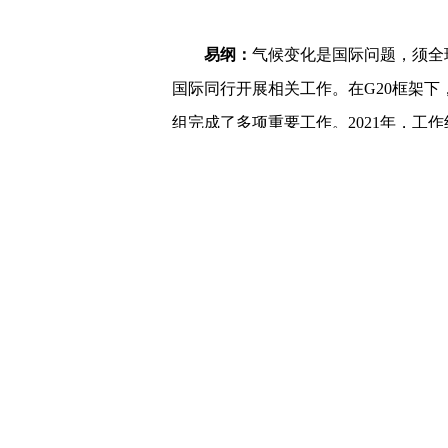
易纲：
气候变化是国际问题，须全
国际同行开展相关工作。在G20框架
组完成了多项重要工作。2021年，工
利雅得峰会上经G20领导人批准;去年
金支持高排放行业稳妥有序实现低碳转型
作组将重点促进实施可持续发展目标(S
线图和时间表。
与欧洲合作方面，人民银行与欧委
录，推动绿色产品认证体系的国际互认
目录尚不统一，如果各方央行和监管机
色金融产品和绿色定价在全球市场上的互