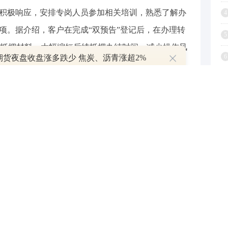
行积极响应，安排专岗人员参加相关培训，熟悉了解办
4
事项。据介绍，客户在完成“双预告”登记后，在办理转
5
抵押材料，大幅缩短后续抵押办结时间，减少操作风
期货夜盘收盘涨多跌少 焦炭、沥青涨超2%
6
少了客户跑腿次数，提升了客户体验度。
7
”之一，也是国民经济稳定运行的压舱石。“住有所
8
是银行业促进消费的重点领域。兴业银行宁波分行大
9
民等住房金融服务，促进房地产市场平稳健康发展。
1
扩大内需的基础作用，从优化消费服务供给入手，
完善消费场景，促进消费回暖、潜力释放。该行表
，提高零售信贷的可得性和便利度，适度降低融资成