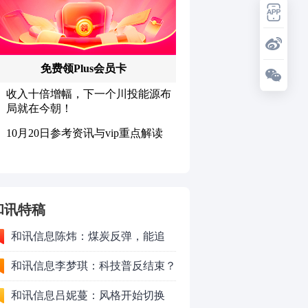
和讯特稿
和讯信息陈炜：煤炭反弹，能追
吗？八月主线看哪？
和讯信息李梦琪：科技普反结束？
和讯信息吕妮蔓：风格开始切换