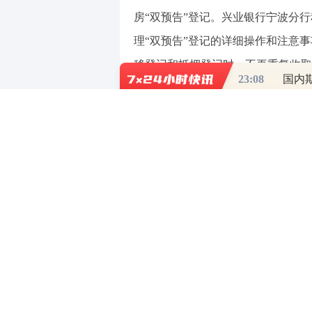
房“双预告”登记。兴业银行宁波分
理“双预告”登记的详细操作和注意
移登记和抵押登记时，不再重复收取
23:08
国内
险，同时实现了“交房即交证”，减
消费是拉动经济增长的“三驾马车
居”是老百姓心中最朴素的愿望，也
力支持居民合理住房消费，做好新市
兴业银行宁波分行聚焦强化消费对
大力发展消费金融，创新金融产品，
示，下一步将继续优化消费金融供给
本，更好服务扩大内需、共同富裕。