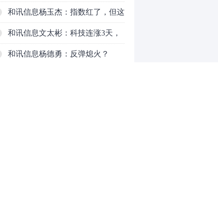
了，周五干万注意
和讯信息杨玉杰：指数红了，但这
个信号警惕！
和讯信息文太彬：科技连涨3天，
明天会迎来分化？
和讯信息杨德勇：反弹熄火？
和讯信息王海洋：大盘低开高走，
反弹结束了吗？
和讯信息胡云龙：这个位置最重要
的是什么？
和讯信息郭旭光：连涨三天何去何
从？主力思维轻松应对
和讯信息陈晓俊：接下来行情怎么
0
走？
推荐阅读
均胜电子：1.55亿股H股招股，多