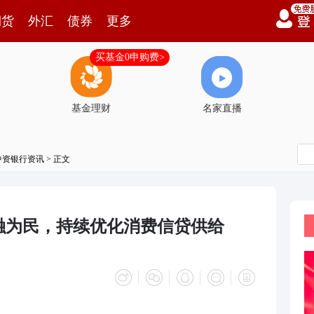
期货
外汇
债券
更多
买基金0申购费>
基金理财
名家直播
中资银行资讯
> 正文
融为民，持续优化消费信贷供给